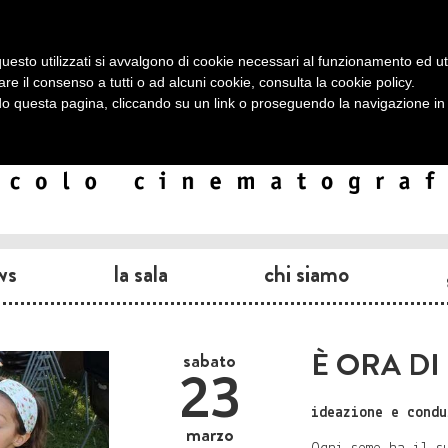
uesto utilizzati si avvalgono di cookie necessari al funzionamento ed utili 
are il consenso a tutti o ad alcuni cookie, consulta la
cookie policy
.
 questa pagina, cliccando su un link o proseguendo la navigazione in a
ws
la sala
chi siamo
È ORA DI
sabato
23
ideazione e condu
marzo