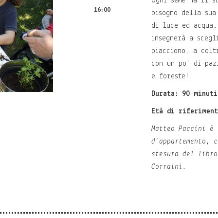
Ogni seme ha il s
16:00
bisogno della sua
di luce ed acqua.
insegnerà a scegl
piacciono, a colt
con un po' di paz
e foreste!
Durata: 90 minut
Età di riferiment
Matteo Paccini è 
d'appartemento, c
stesura del libr
Corraini.