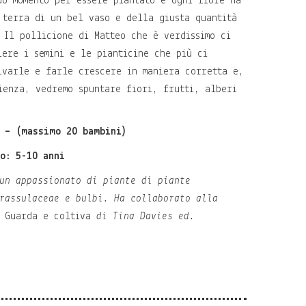
uo momento per essere piantato e ogni fiore ha
 terra di un bel vaso e della giusta quantità
 Il pollicione di Matteo che è verdissimo ci
iere i semini e le pianticine che più ci
ivarle e farle crescere in maniera corretta e,
ienza, vedremo spuntare fiori, frutti, alberi
i – (massimo 20 bambini)
o: 5-10 anni
un appassionato di piante di piante
rassulaceae e bulbi. Ha collaborato alla
o
Guarda e coltiva
di Tina Davies ed.