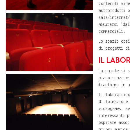
contenuti vid
autoprodotti 
sala/internet
misurarsi “da
commerciali.
Lo spazio cos
di progetti di
IL LABO
La parete si 
piano senza o
trasforma in 
Il laboratori
di formazione
videogames, s
interessanti 
ospitare asso
gruppi musica