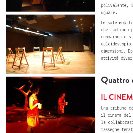
polivalente, 
uguale.
Le sale mobil
che cambiano 
compaiono o s
caleidoscopio
dimensioni. E
attività dive
Quattro 
IL CINE
Una tribuna d
il cinema del
la collaboraz
rassegne tema