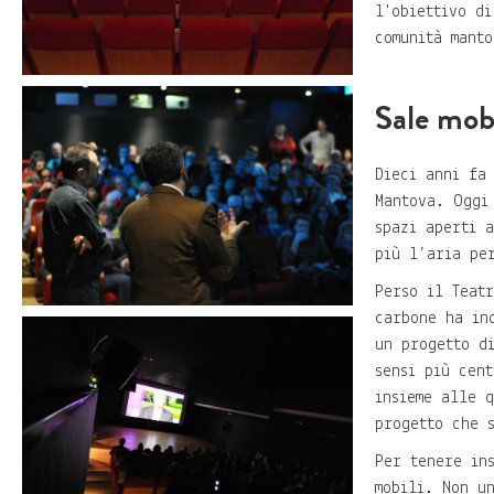
l'obiettivo d
comunità mant
Sale mobi
Dieci anni fa
Mantova. Oggi
spazi aperti 
più l’aria pe
Perso il Teat
carbone ha in
un progetto d
sensi più cen
insieme alle 
progetto che 
Per tenere in
mobili. Non u