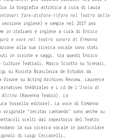
llus la biografia artistica a cura di Laura
ontanari fare-disfare-rifare nel Teatro delle
versione inglese) e sempre nel 2017 per
me in italiano e inglese a cura di Enrico
gura e voce nel teatro sonoro di Ermanna
zione alla sua ricerca vocale sono stati
buti in riviste e saggi, tra questi Enrico
e Culture Teatrali, Marco Sciotto su Scenari,
rgi su Rivista Brasileira de Estudos da
a Visone su Acting Archives Review, Laurence
ternatives théâtrales e i cd de
L’Isola di
 Alcina
(Ravenna Teatro),
La
ca Sossella editore). La voce di Ermanna
o originale “recitar cantando” sono anche su
pettacoli scelti dal repertorio del Teatro
nodano la sua ricerca vocale in particolare
iginali di Luigi Ceccarelli.