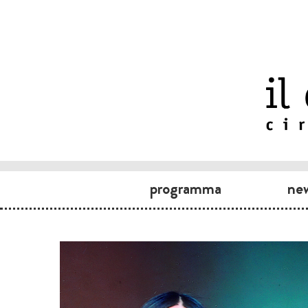
programma
ne