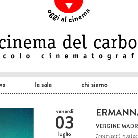
ws
la sala
chi siamo
ERMANN
venerdì
03
VERGINE MADRE
luglio
Interventi music