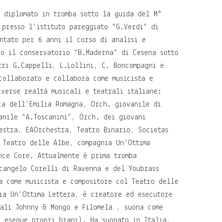
:
diplomato in tromba sotto la guida del M°
 presso l’istituto pareggiato “G.Verdi” di
ntato per 6 anni il corso di analisi e
so il conservatorio “B.Maderna” di Cesena sotto
tri G.Cappelli, L.Lollini, C. Boncompagni e
collaborato e collabora come musicista e
iverse realtà musicali e teatrali italiane:
ca dell’Emilia Romagna, Orch. giovanile di
anile “A.Toscanini”, Orch. dei giovani
estra, EAOrchestra, Teatro Binario, Societas
 Teatro delle Albe, compagnia Un’Ottima
nce Core. Attualmente è prima tromba
cangelo Corelli di Ravenna e del Youbrass
a come musicista e compositore col Teatro delle
ia Un’Ottima Lettera, è creatore ed esecutore
cali Johnny & Mongo e Filomela , suona come
d esegue propri brani). Ha suonato in Italia,