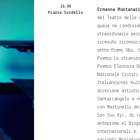
21:30
Ermanna Montanar
Piazza Sordello
del Teatro delle 
quale ne condivid
straordinario per
ricevuto riconosc
sette Premi Ubu, 
Premio Lo stranie
Premio Eleonora D
Nazionale Critici
Italianischer Kul
direzione artisti
Santarcangelo e n
con Martinelli de
San Suu Kyi
, di c
anteprima al Biog
internazionali e,
racconti
Miniatur