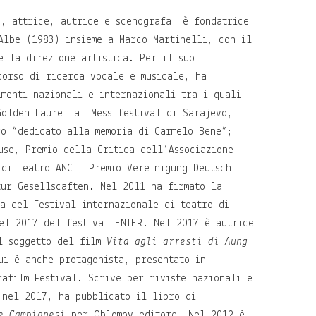
i
, attrice, autrice e scenografa, è fondatrice
Albe (1983) insieme a Marco Martinelli, con il
e la direzione artistica. Per il suo
corso di ricerca vocale e musicale, ha
imenti nazionali e internazionali tra i quali
Golden Laurel al Mess festival di Sarajevo,
ro “dedicato alla memoria di Carmelo Bene”;
use, Premio della Critica dell’Associazione
 di Teatro-ANCT, Premio Vereinigung Deutsch-
tur Gesellscaften. Nel 2011 ha firmato la
ca del Festival internazionale di teatro di
el 2017 del festival ENTER. Nel 2017 è autrice
l soggetto del film
Vita agli arresti di Aung
ui è anche protagonista, presentato in
rafilm Festival. Scrive per riviste nazionali e
 nel 2017, ha pubblicato il libro di
e Campianesi
per Oblomov editore. Nel 2012 è