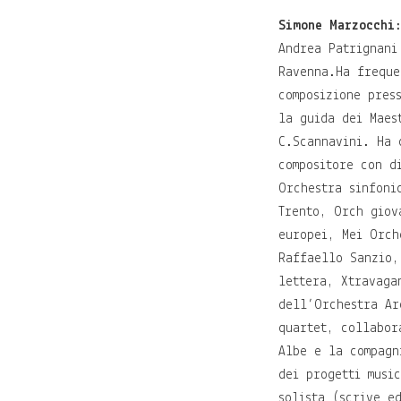
Simone Marzocchi
Andrea Patrignani
Ravenna.Ha freque
composizione pres
la guida dei Maes
C.Scannavini. Ha 
compositore con d
Orchestra sinfoni
Trento, Orch giov
europei, Mei Orch
Raffaello Sanzio,
lettera, Xtravaga
dell’Orchestra Ar
quartet, collabor
Albe e la compagn
dei progetti musi
solista (scrive e