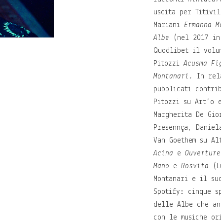
uscita per Titivi
Mariani
Ermanna M
Albe
(nel 2017 in 
Quodlibet il volu
Pitozzi
Acusma Fi
Montanari.
In rela
pubblicati contri
Pitozzi su Art’o 
Margherita De Gio
Presennça, Daniel
Van Goethem su Al
Acina
e
Ouverture
Mano
e
Rosvita
(Lu
Montanari e il su
Spotify: cinque s
delle Albe che an
con le musiche or