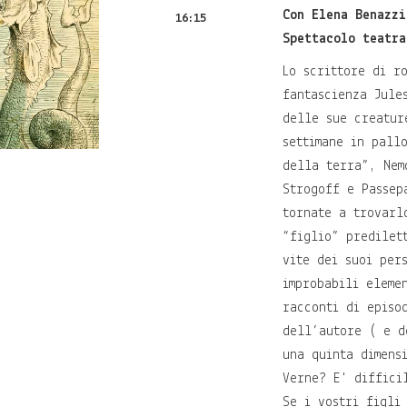
Con Elena Benazzi
16:15
Spettacolo teatra
Lo scrittore di r
fantascienza Jule
delle sue creatur
settimane in pall
della terra”, Nem
Strogoff e Passep
tornate a trovarl
“figlio” predilet
vite dei suoi per
improbabili eleme
racconti di episo
dell’autore ( e d
una quinta dimens
Verne? E' diffici
Se i vostri figli