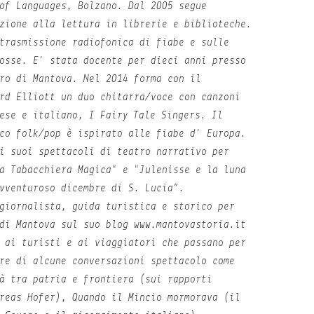
of Languages, Bolzano. Dal 2005 segue
zione alla lettura in librerie e biblioteche.
trasmissione radiofonica di fiabe e sulle
osse. E' stata docente per dieci anni presso
ro di Mantova. Nel 2014 forma con il
rd Elliott un duo chitarra/voce con canzoni
ese e italiano, I Fairy Tale Singers. Il
co folk/pop è ispirato alle fiabe d' Europa.
i suoi spettacoli di teatro narrativo per
a Tabacchiera Magica" e "Julenisse e la luna
vventuroso dicembre di S. Lucia”.
giornalista, guida turistica e storico per
di Mantova sul suo blog www.mantovastoria.it
 ai turisti e ai viaggiatori che passano per
re di alcune conversazioni spettacolo come
à tra patria e frontiera (sui rapporti
reas Hofer), Quando il Mincio mormorava (il