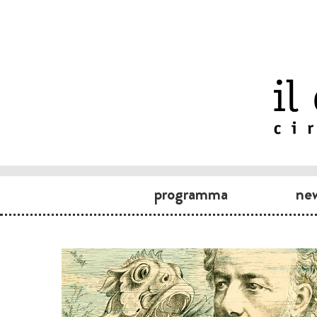
programma
ne