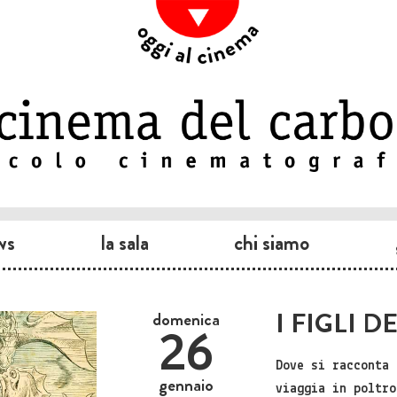
ws
la sala
chi siamo
I FIGLI 
domenica
26
Dove si racconta 
gennaio
viaggia in poltro