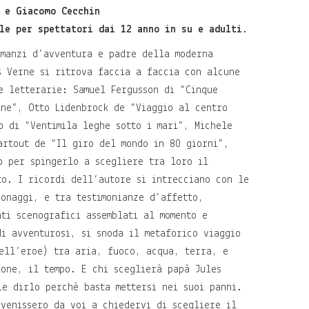
 e Giacomo Cecchin
le per spettatori dai 12 anno in su e adulti.
omanzi d’avventura e padre della moderna
s Verne si ritrova faccia a faccia con alcune
e letterarie: Samuel Fergusson di “Cinque
one”, Otto Lidenbrock de “Viaggio al centro
o di “Ventimila leghe sotto i mari”, Michele
artout de “Il giro del mondo in 80 giorni”,
o per spingerlo a scegliere tra loro il
to. I ricordi dell’autore si intrecciano con le
sonaggi, e tra testimonianze d’affetto,
nti scenografici assemblati al momento e
di avventurosi, si snoda il metaforico viaggio
ell’eroe) tra aria, fuoco, acqua, terra, e
ione, il tempo. E chi sceglierà papà Jules
le dirlo perchè basta mettersi nei suoi panni.
 venissero da voi a chiedervi di scegliere il