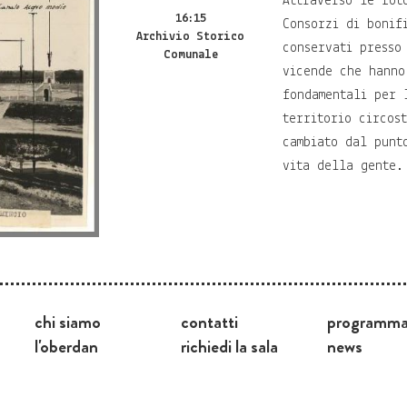
Attraverso le fot
16:15
Consorzi di bonif
Archivio Storico
conservati presso
Comunale
vicende che hanno
fondamentali per 
territorio circos
cambiato dal punt
vita della gente.
chi siamo
contatti
programm
l'oberdan
richiedi la sala
news