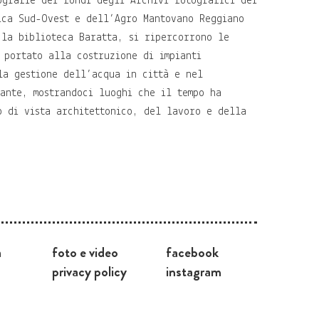
ografie dei fondi degli Archivi fotografici dei
ica Sud-Ovest e dell’Agro Mantovano Reggiano
 la biblioteca Baratta, si ripercorrono le
 portato alla costruzione di impianti
la gestione dell’acqua in città e nel
tante, mostrandoci luoghi che il tempo ha
o di vista architettonico, del lavoro e della
a
foto e video
facebook
privacy policy
instagram