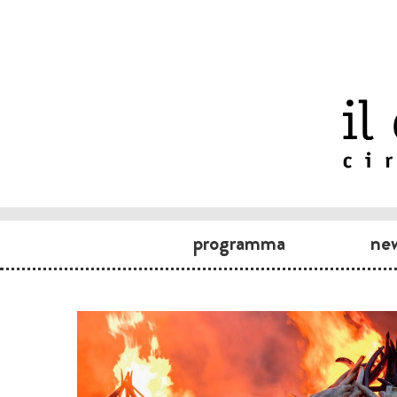
programma
ne