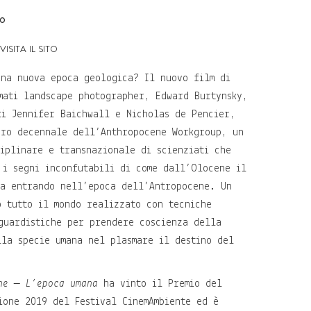
no
visita il sito
una nuova epoca geologica? Il nuovo film di
mati landscape photographer, Edward Burtynsky,
ti Jennifer Baichwall e Nicholas de Pencier,
oro decennale dell’Anthropocene Workgroup, un
ciplinare e transnazionale di scienziati che
 i segni inconfutabili di come dall’Olocene il
ia entrando nell’epoca dell’Antropocene. Un
o tutto il mondo realizzato con tecniche
guardistiche per prendere coscienza della
lla specie umana nel plasmare il destino del
ne – L’epoca umana
ha vinto il Premio del
ione 2019 del Festival CinemAmbiente ed è