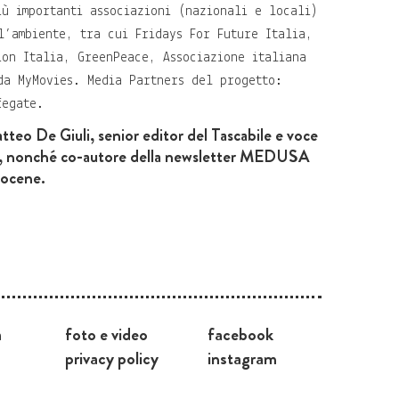
iù importanti associazioni (nazionali e locali)
l’ambiente, tra cui Fridays For Future Italia,
ion Italia, GreenPeace, Associazione italiana
da MyMovies. Media Partners del progetto:
fegate.
atteo De Giuli, senior editor del Tascabile e voce
a, nonché co-autore della newsletter MEDUSA
pocene.
a
foto e video
facebook
privacy policy
instagram