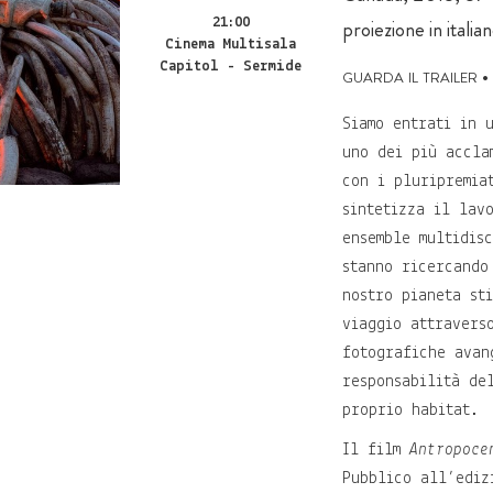
21:00
proiezione in italia
Cinema Multisala
Capitol - Sermide
guarda il trailer
•
Siamo entrati in 
uno dei più accla
con i pluripremia
sintetizza il lav
ensemble multidis
stanno ricercando
nostro pianeta st
viaggio attravers
fotografiche avan
responsabilità de
proprio habitat.
Il film
Antropoce
Pubblico all’ediz