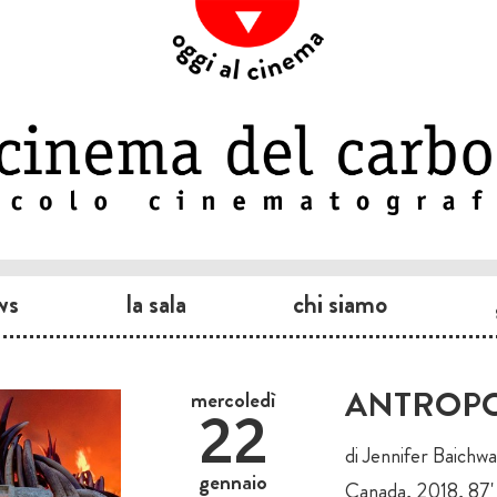
ws
la sala
chi siamo
ANTROPO
mercoledì
22
di Jennifer Baichw
gennaio
Canada, 2018, 87'