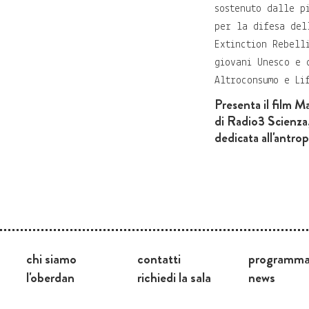
sostenuto dalle p
per la difesa del
Extinction Rebell
giovani Unesco e 
Altroconsumo e Li
Presenta il film M
di Radio3 Scienz
dedicata all'antro
chi siamo
contatti
programm
l'oberdan
richiedi la sala
news