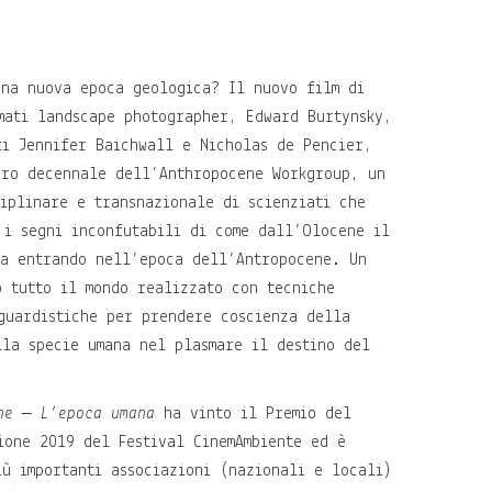
una nuova epoca geologica? Il nuovo film di
mati landscape photographer, Edward Burtynsky,
ti Jennifer Baichwall e Nicholas de Pencier,
oro decennale dell’Anthropocene Workgroup, un
ciplinare e transnazionale di scienziati che
 i segni inconfutabili di come dall’Olocene il
ia entrando nell’epoca dell’Antropocene. Un
o tutto il mondo realizzato con tecniche
guardistiche per prendere coscienza della
lla specie umana nel plasmare il destino del
ne – L’epoca umana
ha vinto il Premio del
ione 2019 del Festival CinemAmbiente ed è
iù importanti associazioni (nazionali e locali)