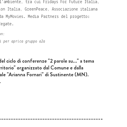
l’ambiente, tra cui Fridays For Future Italia,
ion Italia, GreenPeace, Associazione italiana
da MyMovies. Media Partners del progetto:
fegate.
on:
el ciclo di conferenze "2 parole su..." a tema
ritorio" organizzato dal Comune e dalla
le "Arianna Fornari" di Sustinente (MN).
.