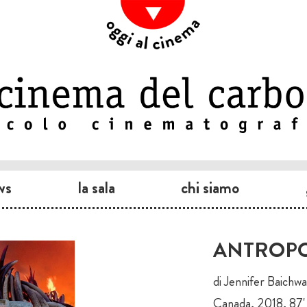
ws
la sala
chi siamo
ANTROPO
di Jennifer Baichw
Canada, 2018, 87'