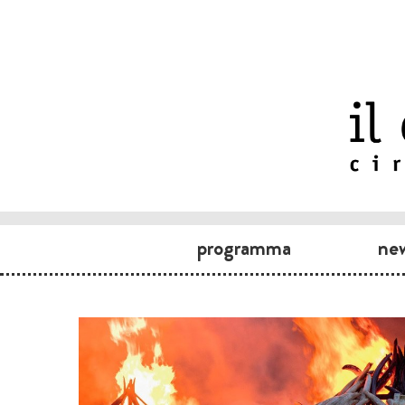
programma
ne