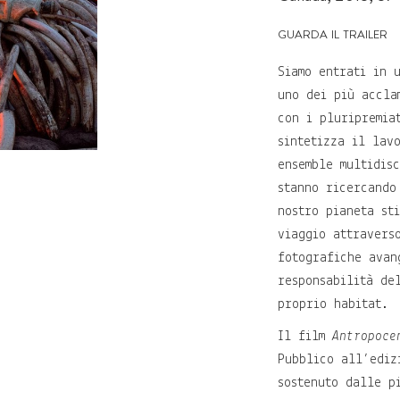
guarda il trailer
Siamo entrati in 
uno dei più accla
con i pluripremia
sintetizza il lav
ensemble multidis
stanno ricercando
nostro pianeta st
viaggio attravers
fotografiche avan
responsabilità de
proprio habitat.
Il film
Antropoce
Pubblico all’ediz
sostenuto dalle p