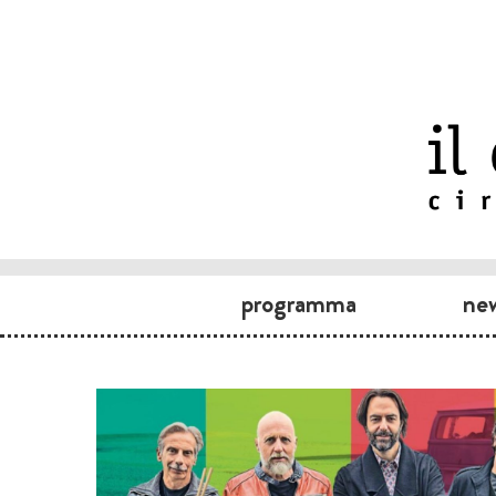
programma
ne