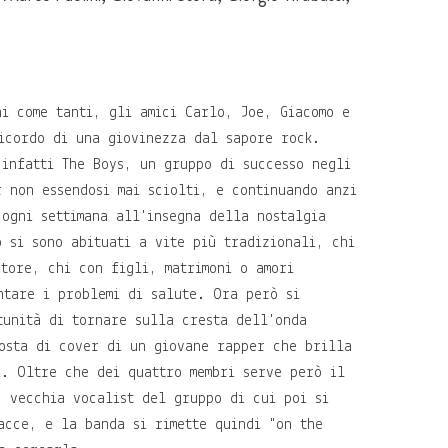
ni come tanti, gli amici Carlo, Joe, Giacomo e
icordo di una giovinezza dal sapore rock.
 infatti The Boys, un gruppo di successo negli
r non essendosi mai sciolti, e continuando anzi
 ogni settimana all'insegna della nostalgia
o si sono abituati a vite più tradizionali, chi
atore, chi con figli, matrimoni o amori
ntare i problemi di salute. Ora però si
tunità di tornare sulla cresta dell'onda
osta di cover di un giovane rapper che brilla
k. Oltre che dei quattro membri serve però il
, vecchia vocalist del gruppo di cui poi si
acce, e la banda si rimette quindi "on the