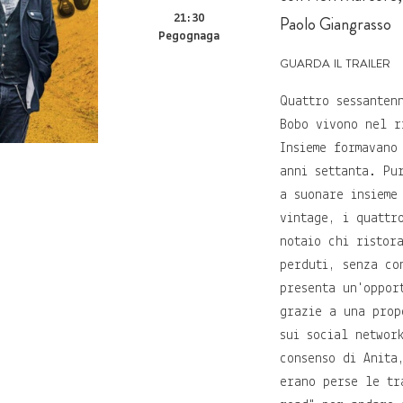
21:30
Paolo Giangrasso
Pegognaga
guarda il trailer
Quattro sessanten
Bobo vivono nel r
Insieme formavano
anni settanta. Pu
a suonare insieme
vintage, i quattr
notaio chi ristor
perduti, senza co
presenta un'oppor
grazie a una prop
sui social networ
consenso di Anita
erano perse le tr