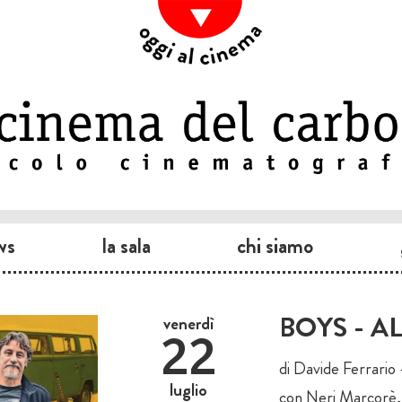
ws
la sala
chi siamo
BOYS - A
venerdì
22
di Davide Ferrario 
luglio
con Neri Marcorè, M