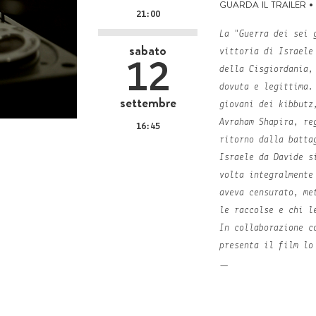
guarda il trailer
•
21:00
La "Guerra dei sei 
sabato
vittoria di Israele
12
della Cisgiordania,
dovuta e legittima.
settembre
giovani dei kibbutz
Avraham Shapira, re
16:45
ritorno dalla batta
Israele da Davide s
volta integralmente
aveva censurato, me
le raccolse e chi l
In collaborazione c
presenta il film l