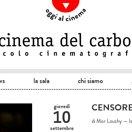
ws
la sala
chi siamo
CENSORE
giovedì
10
di Mor Loushy — I
settembre