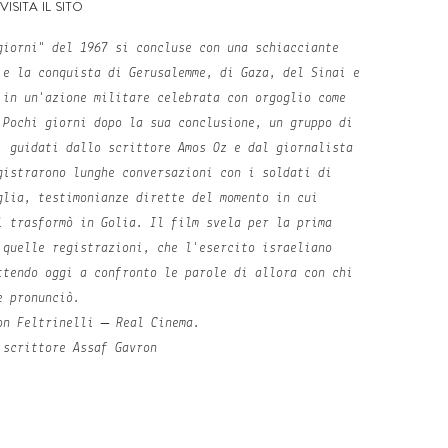
visita il sito
giorni" del 1967 si concluse con una schiacciante
 e la conquista di Gerusalemme, di Gaza, del Sinai e
 in un'azione militare celebrata con orgoglio come
 Pochi giorni dopo la sua conclusione, un gruppo di
, guidati dallo scrittore Amos Oz e dal giornalista
gistrarono lunghe conversazioni con i soldati di
glia, testimonianze dirette del momento in cui
i trasformò in Golia. Il film svela per la prima
 quelle registrazioni, che l'esercito israeliano
ttendo oggi a confronto le parole di allora con chi
e pronunciò.
on Feltrinelli – Real Cinema.
o scrittore
Assaf Gavron