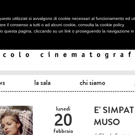
uesto utilizzati si avvalgono di cookie necessari al funzionamento ed utili 
are il consenso a tutti o ad alcuni cookie, consulta la
cookie policy
.
 questa pagina, cliccando su un link o proseguendo la navigazione in a
ws
la sala
chi siamo
E' SIMPA
lunedì
20
MUSO
febbraio