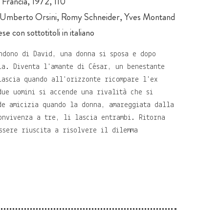
Francia, 1972, 110'
 Umberto Orsini, Romy Schneider, Yves Montand
se con sottotitoli in italiano
ndono di David, una donna si sposa e dopo
ia. Diventa l'amante di César, un benestante
lascia quando all'orizzonte ricompare l'ex
due uomini si accende una rivalità che si
de amicizia quando la donna, amareggiata dalla
onvivenza a tre, li lascia entrambi. Ritorna
ssere riuscita a risolvere il dilemma