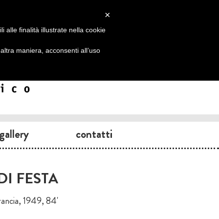
×
alle finalità illustrate nella cookie
ltra maniera, acconsenti all’uso
gallery
contatti
I FESTA
rancia, 1949, 84'