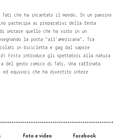
i Tati che ha incantato il mondo. In un paesino
ino partecipa ai preparativi della festa
di imitare quello che ha visto in un
nsegnando la posta “all’americana”. Tra
icolati in bicicletta e gag dal sapore
 di Festa
introduce gli spettatori alla natura
ca del gesto comico di Tati. Una raffinata
i ed equivoci che ha divertito intere
a
foto e video
facebook