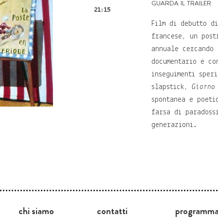
guarda il trailer
21:15
Film di debutto d
francese, un post
annuale cercando 
documentario e co
inseguimenti sper
slapstick,
Giorno
spontanea e poeti
farsa di paradoss
generazioni.
chi siamo
contatti
programm