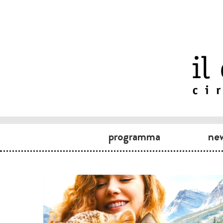
programma
ne