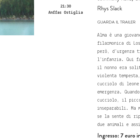
21:30
Rhys Slack
Anffas Ostiglia
guarda il trailer
Alma è una giovan
filarmonica di Lo
però, d'urgenza t
l'infanzia. Qui f
il nonno era soli
violenta tempesta
cucciolo di leone
emergenza. Quando
cucciolo, il picc
inseparabili. Ma 
se la sente di ri
due animali e ass
Ingresso: 7 euro i