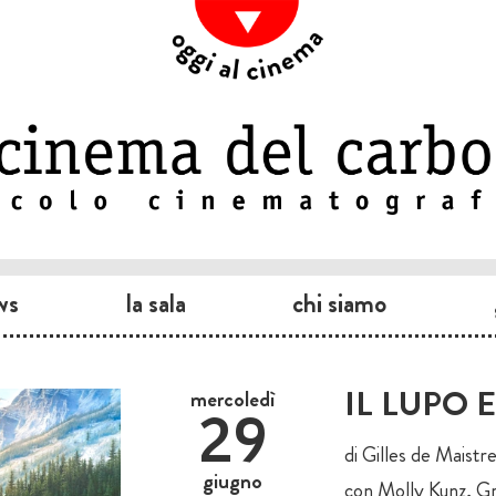
ws
la sala
chi siamo
IL LUPO 
mercoledì
29
di Gilles de Maistr
giugno
con Molly Kunz, G