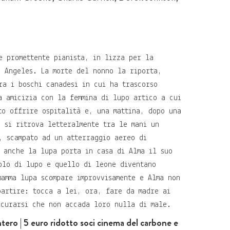
e promettente pianista, in lizza per la
s Angeles. La morte del nonno la riporta,
ra i boschi canadesi in cui ha trascorso
a amicizia con la femmina di lupo artico a cui
to offrire ospitalità e, una mattina, dopo una
, si ritrova letteralmente tra le mani un
, scampato ad un atterraggio aereo di
 anche la lupa porta in casa di Alma il suo
olo di lupo e quello di leone diventano
mamma lupa scompare improvvisamente e Alma non
partire: tocca a lei, ora, fare da madre ai
icurarsi che non accada loro nulla di male.
ntero | 5 euro ridotto soci cinema del carbone e