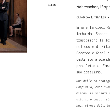
21:15
Rohrwacher, Pipp
guarda il trailer
•
Emma e Tancredi R
lombarda. Sposati
trascorrono la lo
nel cuore di Mila
Edoardo e Gianluc
destinato a prend
prediletto di Emm
suo idealismo.
Una delle co-protag
Campiglio, capolavo
Milano. Le vicende 
alla loro casa, nel
buon vivere della b