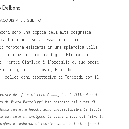
o Delbono
acquista il biglietto
ecchi sono una coppia dell'alta borghesia
 da tanti anni senza essersi mai amati,
ro monotona esistenza in una splendida villa
no insieme ai loro tre figli, Elisabetta,
a. Mentre Gianluca è l'orgoglio di suo padre,
erne un giorno il posto, Edoardo, il
a, delude ogni aspettativa di Tancredi con il
oniste del film di Luca Guadagnino è Villa Necchi
ro di Piero Portaluppi ben nascosto nel cuore di
della famiglia Recchi sono indissolubilmente legate
le cui sale si svolgono le scene chiave del film. Il
orghesia lombarda si esprime anche nel cibo (con i