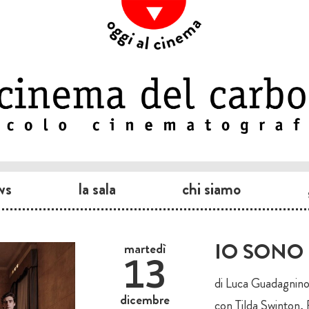
ws
la sala
chi siamo
IO SONO
martedì
13
di Luca Guadagnino
dicembre
con Tilda Swinton, 