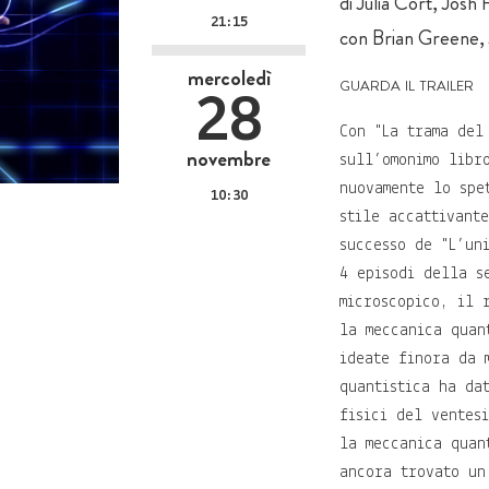
di Julia Cort, Jos
21:15
con Brian Greene,
mercoledì
guarda il trailer
28
Con "La trama del
novembre
sull’omonimo libr
nuovamente lo spe
10:30
stile accattivant
successo de "L’un
4 episodi della s
microscopico, il 
la meccanica quan
ideate finora da 
quantistica ha da
fisici del ventes
la meccanica quan
ancora trovato un