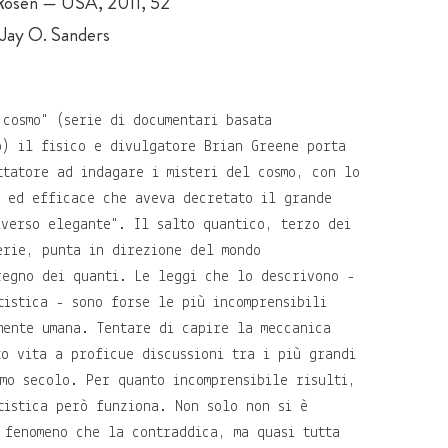
h Rosen — USA, 2011, 52'
 Jay O. Sanders
 cosmo" (serie di documentari basata
o) il fisico e divulgatore Brian Greene porta
ttatore ad indagare i misteri del cosmo, con lo
e ed efficace che aveva decretato il grande
iverso elegante". Il salto quantico, terzo dei
erie, punta in direzione del mondo
regno dei quanti. Le leggi che lo descrivono -
tistica - sono forse le più incomprensibili
mente umana. Tentare di capire la meccanica
to vita a proficue discussioni tra i più grandi
imo secolo. Per quanto incomprensibile risulti,
tistica però funziona. Non solo non si è
 fenomeno che la contraddica, ma quasi tutta