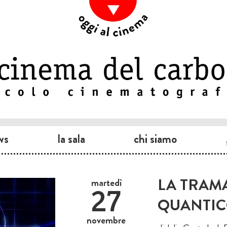
ws
la sala
chi siamo
LA TRAMA
martedì
27
QUANTI
novembre