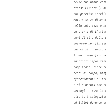
nelle sue umane con
stesso Elliott (l'a
sui generis: intell
maturo senza divent
nella chiarezza e n
La storia di
L'atta
anni di vita della 
vorremmo non finiss
cui ci si innamora 
l'umana imperfezion
incorpora imposizio
complicano, finte c
sensi di colpa, pro
sfanculamenti ai tr
e alla natura che c
dettagli - come la 
ulteriori spiegazio
ad Elliot durante u