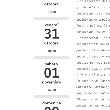
- La tenerezza
della
ottobre
grande schermo il r
21:00
cosceneggiatrici Ra
lapidaria ma empati
venerdì
forti e più nobili 
31
comportano invece i
L'attachement - La 
ottobre
accontentarsi della
portando il pubblic
18:30
sacco di micro e ma
sabato
tavola, per noi spe
01
costanti aggiustame
limitano al quartet
novembre
la sorella di Sandr
Christine Barrault)
16:30
sorprendente Raphaë
"Occuparsi di un'al
domenica
perché non ha volut