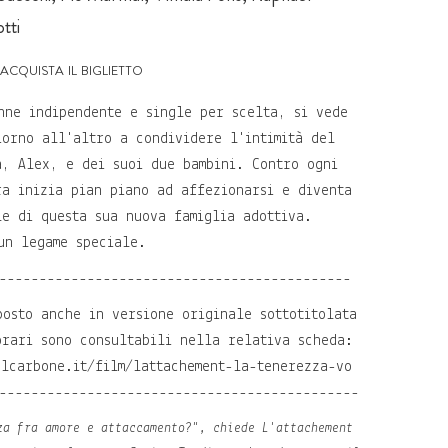
tti
acquista il biglietto
nne indipendente e single per scelta, si vede
iorno all'altro a condividere l'intimità del
a, Alex, e dei suoi due bambini. Contro ogni
ra inizia pian piano ad affezionarsi e diventa
le di questa sua nuova famiglia adottiva.
un legame speciale.
--------------------------------------------
posto anche in versione originale sottotitolata
orari sono consultabili nella relativa scheda:
elcarbone.it/film/lattachement-la-tenerezza-vo
---------------------------------------------
za fra amore e attaccamento?", chiede
L'attachement