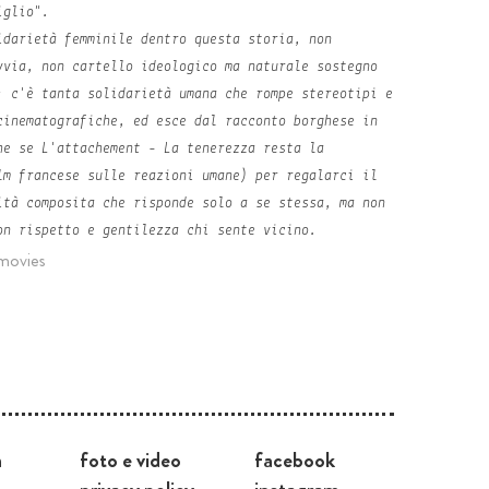
iglio".
idarietà femminile dentro questa storia, non
vvia, non cartello ideologico ma naturale sostegno
: c'è tanta solidarietà umana che rompe stereotipi e
cinematografiche, ed esce dal racconto borghese in
che se
L'attachement - La tenerezza
resta la
lm francese sulle reazioni umane) per regalarci il
ità composita che risponde solo a se stessa, ma non
on rispetto e gentilezza chi sente vicino.
movies
a
foto e video
facebook