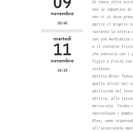
09
di tante altre esis
non le impedisce di
novembre
non ci si deve preo
20:45
aprire il proprio c
racconta la storia 
martedì
con una morbidezza 
11
e il contatto fisic
che comincia con i 
novembre
figlio e finirà con
violenza.
16:15
Valeria Bruni Tedes
quello etico) nel r
abilissima nel tene
attrice, allo stess
mercuriale. Tardeu 
naturalezza i bambi
Alex, uomo responsa
all'occasionale man