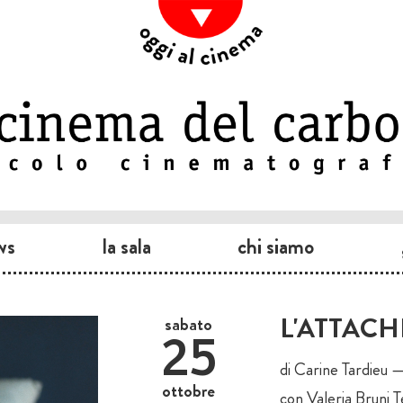
ws
la sala
chi siamo
L'ATTACH
sabato
25
di Carine Tardieu 
ottobre
con Valeria Bruni 