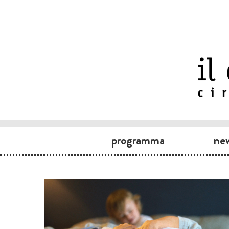
programma
ne