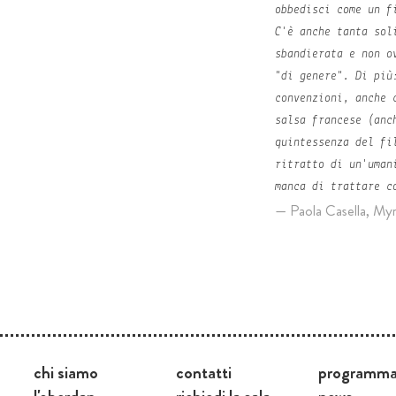
obbedisci come un f
C'è anche tanta sol
sbandierata e non o
"di genere". Di più
convenzioni, anche 
salsa francese (an
quintessenza del fi
ritratto di un'uman
manca di trattare c
Paola Casella, My
chi siamo
contatti
programm