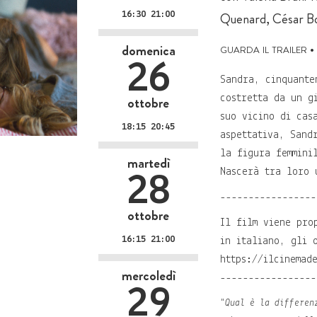
16:30 21:00
Quenard, César Bo
guarda il trailer
•
domenica
26
Sandra, cinquante
ottobre
costretta da un g
suo vicino di cas
18:15 20:45
aspettativa, Sand
la figura femmini
martedì
Nascerà tra loro 
28
-----------------
ottobre
Il film viene pro
16:15 21:00
in italiano, gli 
https://ilcinemad
mercoledì
-----------------
29
"Qual è la differen