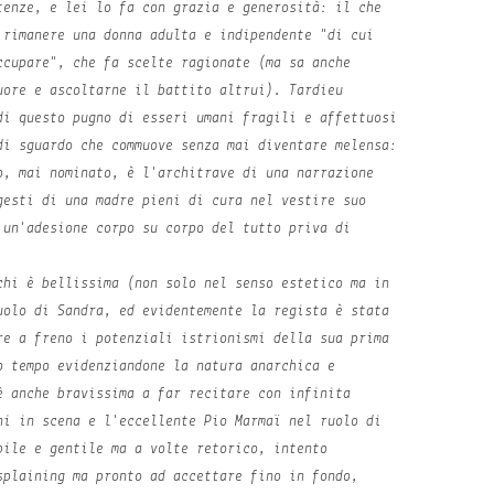
tenze, e lei lo fa con grazia e generosità: il che
 rimanere una donna adulta e indipendente "di cui
ccupare", che fa scelte ragionate (ma sa anche
uore e ascoltarne il battito altrui). Tardieu
di questo pugno di esseri umani fragili e affettuosi
di sguardo che commuove senza mai diventare melensa:
o, mai nominato, è l'architrave di una narrazione
gesti di una madre pieni di cura nel vestire suo
 un'adesione corpo su corpo del tutto priva di
chi è bellissima (non solo nel senso estetico ma in
uolo di Sandra, ed evidentemente la regista è stata
re a freno i potenziali istrionismi della sua prima
o tempo evidenziandone la natura anarchica e
è anche bravissima a far recitare con infinita
ni in scena e l'eccellente Pio Marmaï nel ruolo di
bile e gentile ma a volte retorico, intento
splaining ma pronto ad accettare fino in fondo,