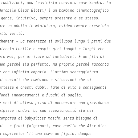
traddizioni, una femminista convinta come Sandra. Lo
dorabile César Blotti) è un bambino cinematografico
igente, intuitivo, sempre presente a se stesso,
are un adulto in miniatura, evidentemente cresciuto
ella verità.
chement - La tenerezza
si sviluppa lungo i primi due
piccola Lucille e compie giri lunghi e larghi che
ero mai, per arrivare ad includerci. È un film di
non perché sia perfetto, ma proprio perché racconta
e con infinita empatia. L'ottima sceneggiatura
ni sociali che cambiano e situazioni che si
ertezze e onesti dubbi, fame di vita e conseguenti
fondi innamoramenti e fuochi di paglia,
e mesi di attesa prima di annunciare una gravidanza
olpisce random. La sua eccezionalità sta nei
comparsa di babysitter maschi senza bisogno di
ni - e frasi folgoranti, come quella che Alex dice
n capriccio: "Ti amo come un figlio, dunque