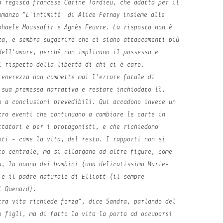
 regista francese Carine Tardieu, che adatta per il
omanzo "L'intimité" di Alice Fernay insieme alle
phaele Moussafir e Agnès Feuvre. La risposta non è
ca, e sembra suggerire che ci siano attaccamenti più
dell'amore, perché non implicano il possesso e
l rispetto della libertà di chi ci è caro.
tenerezza
non commette mai l'errore fatale di
 sua premessa narrativa e restare inchiodato lì,
o a conclusioni prevedibili. Qui accadono invece un
cro eventi che continuano a cambiare le carte in
ttatori e per i protagonisti, e che richiedono
nti - come la vita, del resto. I rapporti non si
to centrale, ma si allargano ad altre figure, come
a, la nonna dei bambini (una delicatissima Marie-
 e il padre naturale di Elliott (il sempre
l Quenard).
tra vita richiede forza", dice Sandra, parlando del
o figli, ma di fatto la vita la porta ad occuparsi