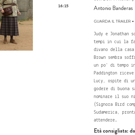
16:15
Antonio Banderas
guarda il trailer
•
Judy e Jonathan s
tempi in cui la f
divano della casa
Brown sembra soff
un po' di tempo i
Paddington riceve
Lucy, ospite di u
godere di buona s
nominare il suo n
(Signora Bird com
Sudamerica, pront
attendere.
Età consigliata: da