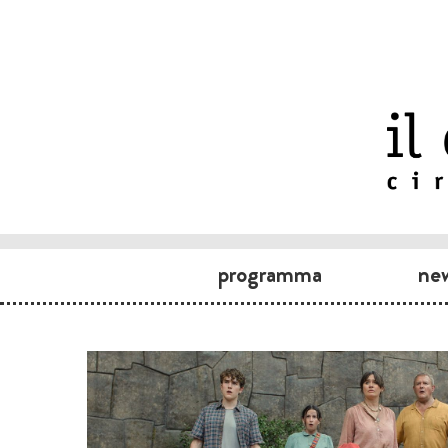
programma
ne