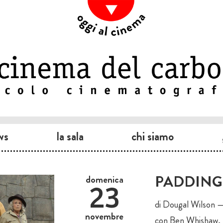
ws
la sala
chi siamo
PADDING
domenica
23
di Dougal Wilson 
novembre
con Ben Whishaw, 