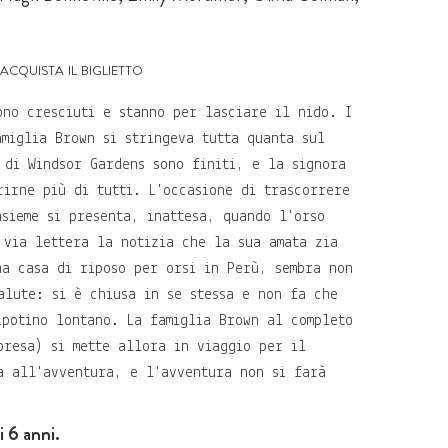
acquista il biglietto
ono cresciuti e stanno per lasciare il nido. I
amiglia Brown si stringeva tutta quanta sul
 di Windsor Gardens sono finiti, e la signora
rirne più di tutti. L'occasione di trascorrere
nsieme si presenta, inattesa, quando l'orso
 via lettera la notizia che la sua amata zia
na casa di riposo per orsi in Perù, sembra non
alute: si è chiusa in se stessa e non fa che
ipotino lontano. La famiglia Brown al completo
presa) si mette allora in viaggio per il
a all'avventura, e l'avventura non si farà
i 6 anni.