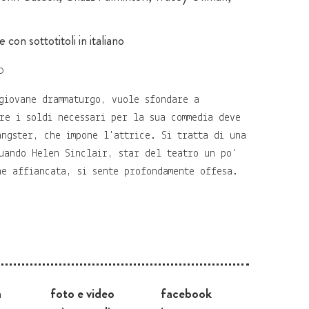
 con sottotitoli in italiano
o
giovane drammaturgo, vuole sfondare a
re i soldi necessari per la sua commedia deve
angster, che impone l'attrice. Si tratta di una
uando Helen Sinclair, star del teatro un po'
ne affiancata, si sente profondamente offesa.
a
foto e video
facebook