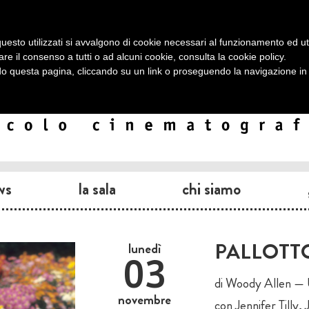
uesto utilizzati si avvalgono di cookie necessari al funzionamento ed utili 
are il consenso a tutti o ad alcuni cookie, consulta la
cookie policy
.
 questa pagina, cliccando su un link o proseguendo la navigazione in a
ws
la sala
chi siamo
PALLOTT
lunedì
03
di Woody Allen — 
novembre
con Jennifer Tilly