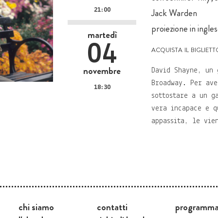
21:00
Jack Warden
proiezione in inglese
martedì
04
acquista il bigliett
novembre
David Shayne, un 
Broadway. Per ave
18:30
sottostare a un g
vera incapace e q
appassita, le vie
chi siamo
contatti
programm