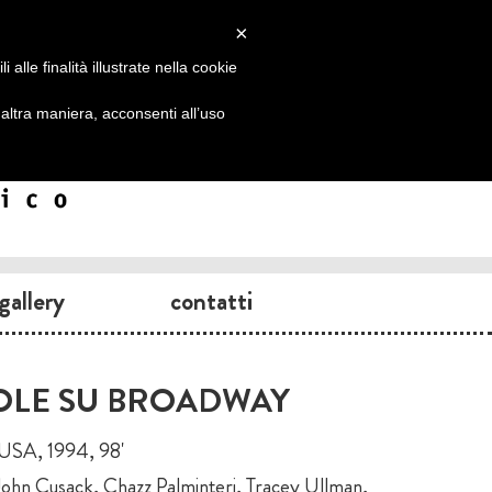
×
alle finalità illustrate nella cookie
ltra maniera, acconsenti all’uso
gallery
contatti
OLE SU BROADWAY
USA, 1994, 98'
, John Cusack, Chazz Palminteri, Tracey Ullman,