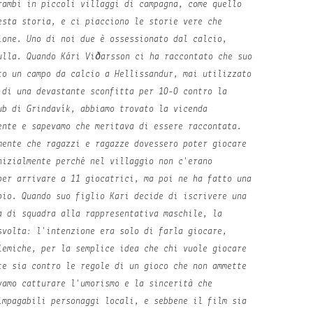
rambi in piccoli villaggi di campagna, come quello
esta storia, e ci piacciono le storie vere che
ione. Uno di noi due è ossessionato dal calcio,
ulla. Quando Kári Viðarsson ci ha raccontato che suo
to un campo da calcio a Hellissandur, mai utilizzato
 di una devastante sconfitta per 10-0 contro la
ub di Grindavík, abbiamo trovato la vicenda
ente e sapevamo che meritava di essere raccontata.
mente che ragazzi e ragazze dovessero poter giocare
nizialmente perché nel villaggio non c'erano
per arrivare a 11 giocatrici, ma poi ne ha fatto una
pio. Quando suo figlio Kari decide di iscrivere una
a di squadra alla rappresentativa maschile, la
svolta: l'intenzione era solo di farla giocare,
lemiche, per la semplice idea che chi vuole giocare
te sia contro le regole di un gioco che non ammette
vamo catturare l'umorismo e la sincerità che
impagabili personaggi locali, e sebbene il film sia