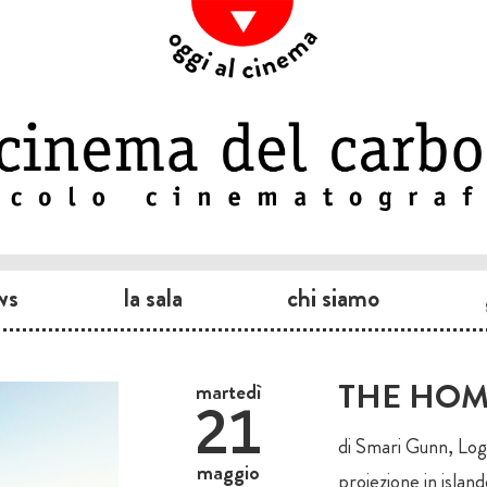
ws
la sala
chi siamo
THE HOM
martedì
21
di Smari Gunn, Log
maggio
proiezione in islande