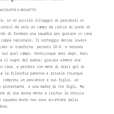
acquista il biglietto
fa, in un piccolo villaggio di pescatori in
costruì da solo un campo da calcio ai piedi di
ndo di fondare una squadra per giocare in casa
 coppa nazionale. Il sorteggio decise invece
cato in trasferta, persero 10-0, e nessuno
e sul quel campo. Venticinque anni dopo, Kari
ta il sogno del padre: giocare almeno una
in casa, e perdere con meno di dieci gol di
ta la filosofia paterna e arruola chiunque
, compresi un pescatore e suo figlio, un
o protestante, e una madre di tre figli. Ma
one di una donna mette a rischio la storica
e squadre miste non sono accettate dalla
dese.