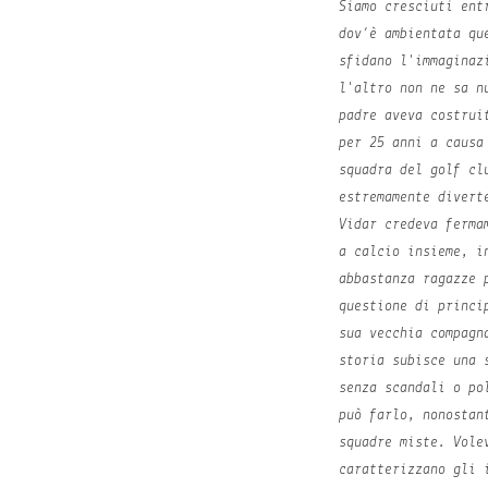
Siamo cresciuti ent
dov’è ambientata qu
sfidano l'immaginaz
l'altro non ne sa n
padre aveva costrui
per 25 anni a causa
squadra del golf cl
estremamente divert
Vidar credeva ferma
a calcio insieme, i
abbastanza ragazze 
questione di princi
sua vecchia compagn
storia subisce una 
senza scandali o po
può farlo, nonostan
squadre miste. Vole
caratterizzano gli 