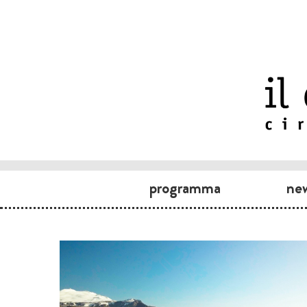
programma
ne