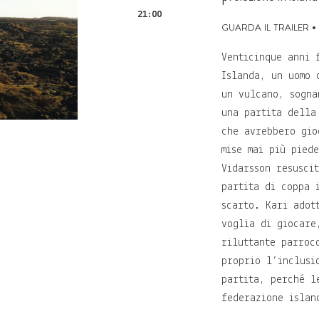
21:00
guarda il trailer
•
Venticinque anni 
Islanda, un uomo 
un vulcano, sogna
una partita della
che avrebbero gio
mise mai più pied
Vidarsson resusci
partita di coppa 
scarto. Kari adot
voglia di giocare
riluttante parroc
proprio l’inclusi
partita, perché l
federazione islan