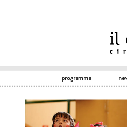
programma
ne