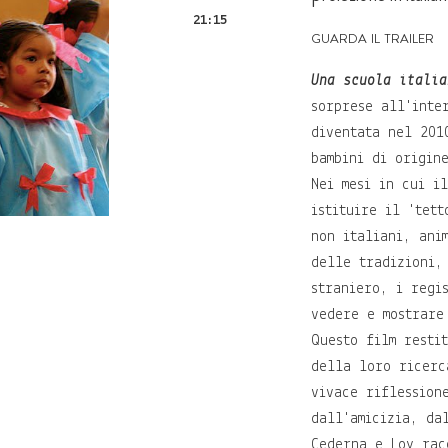
21:15
guarda il trailer
Una scuola italia
sorprese all'inte
diventata nel 201
bambini di origin
Nei mesi in cui i
istituire il 'tet
non italiani, ani
delle tradizioni,
straniero, i regi
vedere e mostrare
Questo film resti
della loro ricerc
vivace riflession
dall'amicizia, da
Cederna e Loy rac