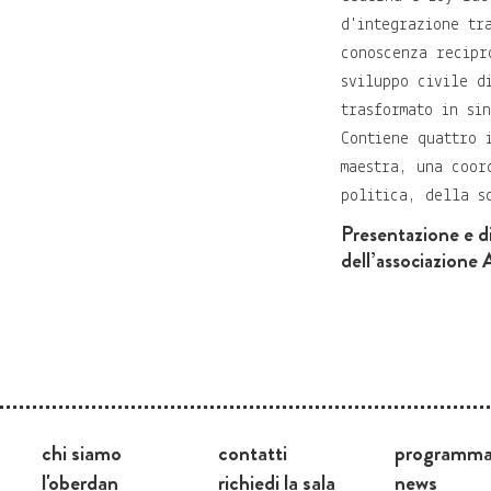
d'integrazione tr
conoscenza recipr
sviluppo civile d
trasformato in si
Contiene quattro 
maestra, una coor
politica, della s
Presentazione e dib
dell’associazione 
chi siamo
contatti
programm
l'oberdan
richiedi la sala
news