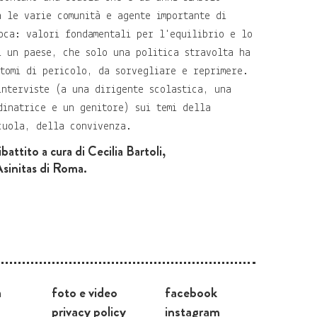
a le varie comunità e agente importante di
oca: valori fondamentali per l'equilibrio e lo
i un paese, che solo una politica stravolta ha
ntomi di pericolo, da sorvegliare e reprimere.
interviste (a una dirigente scolastica, una
dinatrice e un genitore) sui temi della
cuola, della convivenza.
attito a cura di Cecilia Bartoli,
Asinitas di Roma.
a
foto e video
facebook
privacy policy
instagram