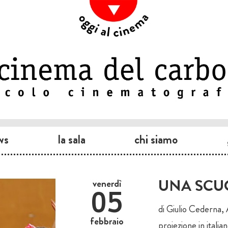
ws
la sala
chi siamo
UNA SCU
venerdì
05
di Giulio Cederna,
febbraio
proiezione in italia