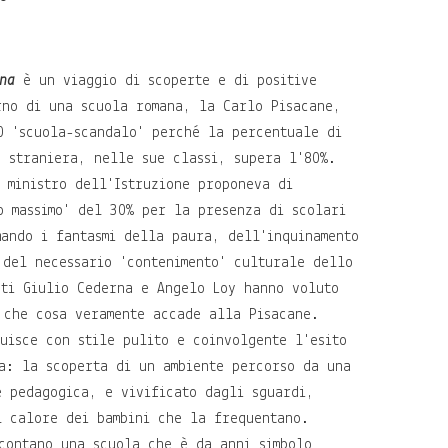
na
è un viaggio di scoperte e di positive
rno di una scuola romana, la Carlo Pisacane,
0 'scuola-scandalo' perché la percentuale di
e straniera, nelle sue classi, supera l'80%.
l ministro dell'Istruzione proponeva di
to massimo' del 30% per la presenza di scolari
mando i fantasmi della paura, dell'inquinamento
 del necessario 'contenimento' culturale dello
sti Giulio Cederna e Angelo Loy hanno voluto
 che cosa veramente accade alla Pisacane.
tuisce con stile pulito e coinvolgente l'esito
a: la scoperta di un ambiente percorso da una
e pedagogica, e vivificato dagli sguardi,
l calore dei bambini che la frequentano.
contano una scuola che è da anni simbolo