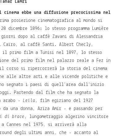
Tahar Lamri
l cinema ebbe una diffusione precocissima nel
rima proiezione cinematografica al mondo si
 28 dicembre 1896: lo stesso programma Lumière
 giorni dopo al caffè Zavani di Alessandria
l Cairo, al caffè Santi. Albert Checly,
ò il primo film a Tunisi nel 1897, lo stesso
ione del primo film nel palazzo reale a Fez in
il corso si ripercorrerà la storia del cinema
ne alle altre arti e alle vicende politiche e
no segnato i paesi di quell'area dall'inizio
oggi. Partendo dal film che ha segnato la
ma arabo -
Leila
, film egiziano del 1927
o da una donna, Aziza Amir - e passando per
i di brace
, lungometraggio algerino vincitore
 a Cannes nel 1975, si arriverà alla
round degli ultimi anni, che - accanto al