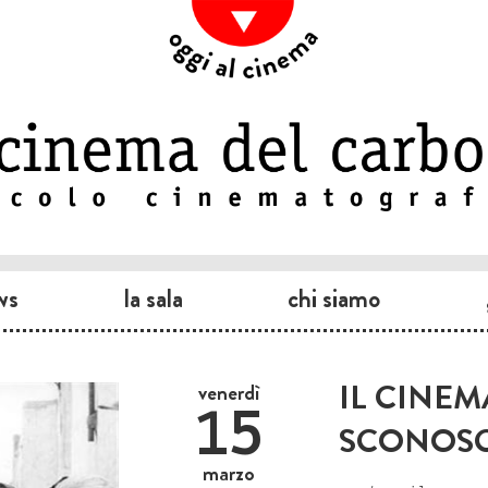
ws
la sala
chi siamo
IL CINE
venerdì
15
SCONOSC
marzo