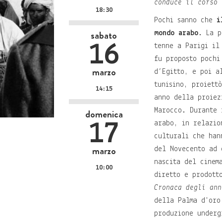
conduce il corso
18:30
Pochi sanno che
i
sabato
mondo arabo
. La p
16
tenne a Parigi il
fu proposto pochi
marzo
d’Egitto, e poi a
tunisino, proiett
14:15
anno della proiez
Marocco. Durante 
domenica
17
arabo, in relazio
culturali che han
marzo
del Novecento ad 
nascita del cine
10:00
diretto e prodott
Cronaca degli ann
della Palma d'oro
produzione underg