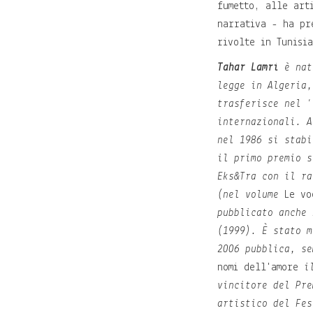
fumetto, alle art
narrativa - ha pr
rivolte in Tunisi
Tahar Lamri
è nato
legge in Algeria,
trasferisce nel '
internazionali. A
nel 1986 si stabi
il primo premio s
Eks&Tra con il r
(nel volume
Le vo
pubblicato anche
(1999). È stato m
2006 pubblica, s
nomi dell'amore
i
vincitore del Pre
artistico del Fes