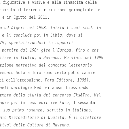
i figurative e visive e alla rinascita della
eparato il terreno in cui sono germogliate le
a e in Egitto del 2011.
 ad Algeri nel 1958. Inizia i suoi studi in
 e li conclude poi in Libia, dove si
79, specializzandosi in rapporti
 partire dal 1984 gira l'Europa, fino a che
lisce in Italia, a Ravenna. Ha vinto nel 1995
ezione narrativa del concorso letterario
acconto
Solo allora sono certo potrò capire
ci dell'arcobaleno
, Fara Editore, 1995),
 nell'antologia
Mediterranean Crossroads
embro della giuria del concorso Eks&Tra. Nel
empre per la casa editrice Fara,
I sessanta
l suo primo romanzo, scritto in italiano,
mio Microeditoria di Qualità. È il direttore
tival delle Culture di Ravenna.