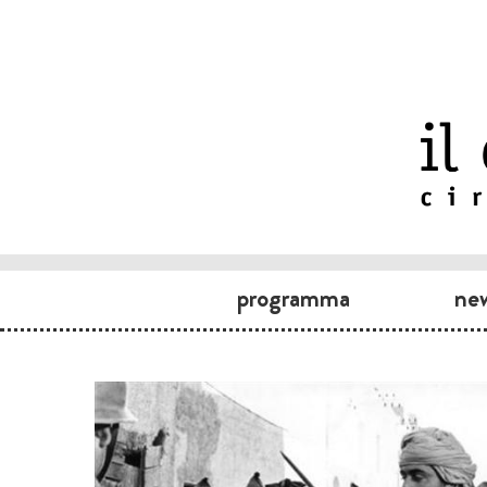
programma
ne