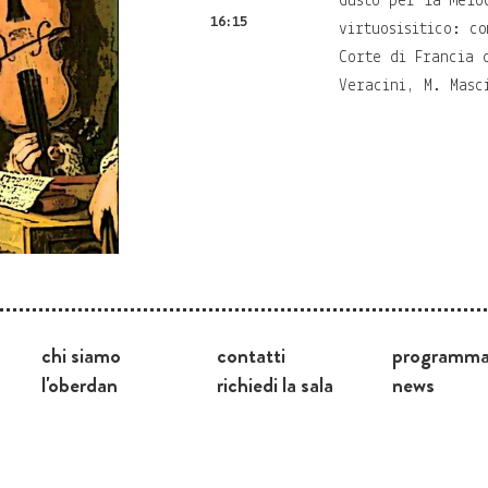
Gusto per la melo
16:15
virtuosisitico: c
Corte di Francia 
Veracini, M. Masc
chi siamo
contatti
programm
l'oberdan
richiedi la sala
news