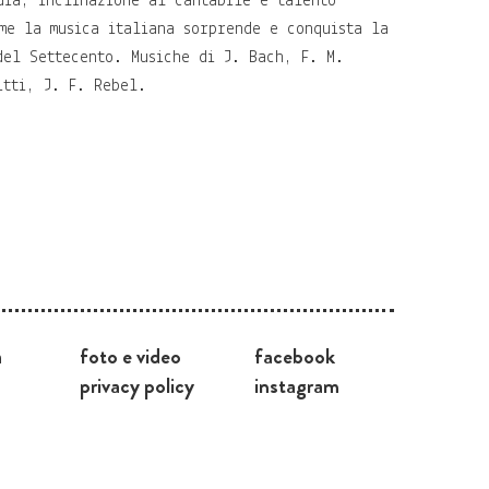
dia, inclinazione al cantabile e talento
ome la musica italiana sorprende e conquista la
del Settecento. Musiche di J. Bach, F. M.
itti, J. F. Rebel.
a
foto e video
facebook
privacy policy
instagram