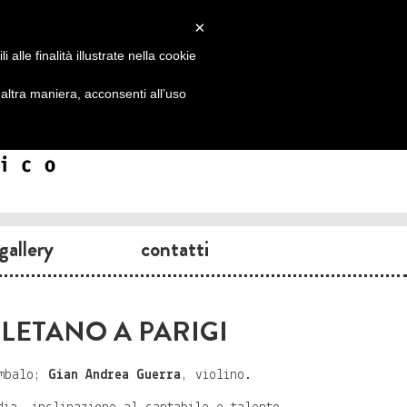
×
alle finalità illustrate nella cookie
ltra maniera, acconsenti all’uso
gallery
contatti
LETANO A PARIGI
embalo;
Gian Andrea Guerra
, violino.