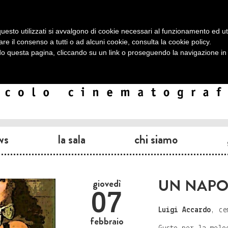
uesto utilizzati si avvalgono di cookie necessari al funzionamento ed utili 
are il consenso a tutti o ad alcuni cookie, consulta la
cookie policy
.
 questa pagina, cliccando su un link o proseguendo la navigazione in a
ws
la sala
chi siamo
UN NAPO
giovedì
07
Luigi Accardo
, c
febbraio