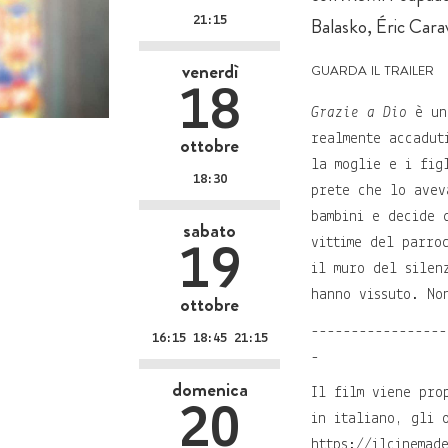
21:15
Balasko, Éric Cara
guarda il trailer
venerdì
18
Grazie a Dio
è una
ottobre
realmente accadut
la moglie e i fig
18:30
prete che lo avev
bambini e decide 
sabato
vittime del parro
19
il muro del silen
hanno vissuto. No
ottobre
-----------------
16:15 18:45 21:15
-
domenica
Il film viene pro
20
in italiano, gli 
https://ilcinemad