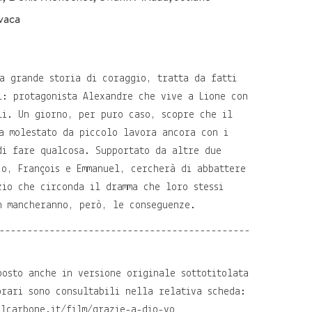
vaca
 grande storia di coraggio, tratta da fatti
i: protagonista Alexandre che vive a Lione con
li. Un giorno, per puro caso, scopre che il
a molestato da piccolo lavora ancora con i
di fare qualcosa. Supportato da altre due
co, François e Emmanuel, cercherà di abbattere
zio che circonda il dramma che loro stessi
n mancheranno, però, le conseguenze.
---------------------------------------------
posto anche in versione originale sottotitolata
orari sono consultabili nella relativa scheda:
elcarbone.it/film/grazie-a-dio-vo