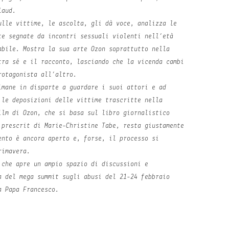
laud.
ulle vittime, le ascolta, gli dà voce, analizza le
te segnate da incontri sessuali violenti nell’età
abile. Mostra la sua arte Ozon soprattutto nella
tra sé e il racconto, lasciando che la vicenda cambi
rotagonista all’altro.
imane in disparte a guardare i suoi attori e ad
 le deposizioni delle vittime trascritte nella
ilm di Ozon, che si basa sul libro giornalistico
 prescrit
di Marie-Christine Tabe, resta giustamente
ento è ancora aperto e, forse, il processo si
rimavera.
 che apre un ampio spazio di discussioni e
a del mega summit sugli abusi del 21-24 febbraio
a Papa Francesco.