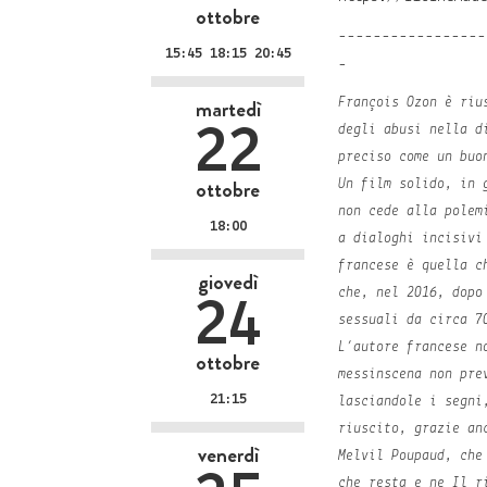
ottobre
-----------------
15:45 18:15 20:45
-
martedì
François Ozon è riu
22
degli abusi nella d
preciso come un buo
ottobre
Un film solido, in 
non cede alla polem
18:00
a dialoghi incisivi
francese è quella c
giovedì
che, nel 2016, dopo
24
sessuali da circa 7
L’autore francese n
ottobre
messinscena non pre
21:15
lasciandole i segni
riuscito, grazie an
venerdì
Melvil Poupaud, che
che resta
e ne
Il r