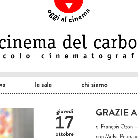
ws
la sala
chi siamo
GRAZIE A
giovedì
17
di François Ozon —
ottobre
con Melvil Poupau