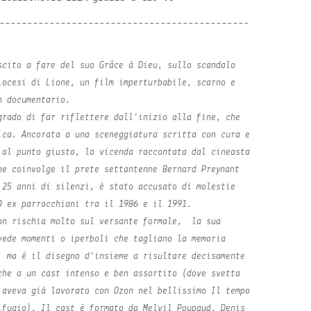
---------------------------------------------
scito a fare del suo
Grâce à Dieu
, sullo scandalo
iocesi di Lione, un film imperturbabile, scarno e
n documentario.
grado di far riflettere dall’inizio alla fine, che
ica. Ancorata a una sceneggiatura scritta con cura e
 al punto giusto, la vicenda raccontata dal cineasta
he coinvolge il prete settantenne Bernard Preynant
 25 anni di silenzi, è stato accusato di molestie
0 ex parrocchiani tra il 1986 e il 1991.
on rischia molto sul versante formale, la sua
vede momenti o iperboli che tagliano la memoria
, ma è il disegno d’insieme a risultare decisamente
che a un cast intenso e ben assortito (dove svetta
 aveva già lavorato con Ozon nel bellissimo
Il tempo
ifugio
). Il cast è formato da Melvil Poupaud, Denis