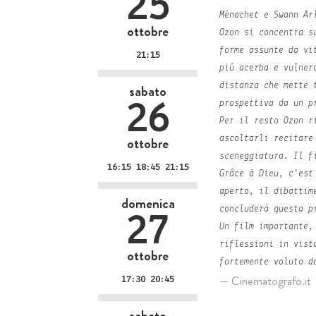
25
Ménochet e Swann Ar
ottobre
Ozon si concentra s
forme assunte da vi
21:15
più acerba e vulner
distanza che mette 
sabato
prospettiva da un p
26
Per il resto Ozon r
ottobre
ascoltarli recitare
sceneggiatura. Il f
16:15 18:45 21:15
Grâce à Dieu, c’est
aperto, il dibattim
domenica
concluderà questa p
27
Un film importante,
riflessioni in vist
ottobre
fortemente voluto d
Cinematografo.it
17:30 20:45
sabato