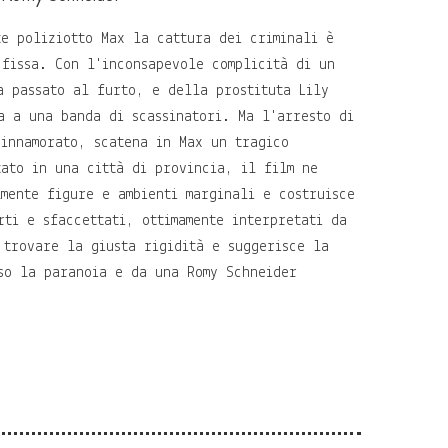
te poliziotto Max la cattura dei criminali è
 fissa. Con l'inconsapevole complicità di un
a passato al furto, e della prostituta Lily
a a una banda di scassinatori. Ma l'arresto di
 innamorato, scatena in Max un tragico
tato in una città di provincia, il film ne
lmente figure e ambienti marginali e costruisce
rti e sfaccettati, ottimamente interpretati da
 trovare la giusta rigidità e suggerisce la
so la paranoia e da una Romy Schneider