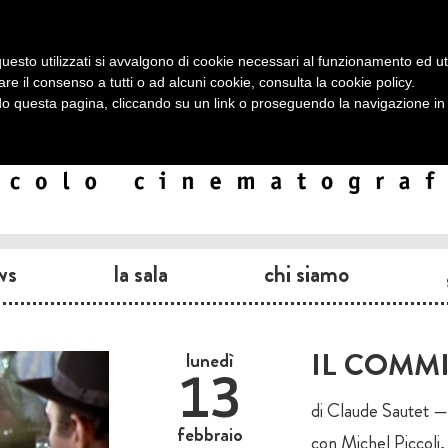
uesto utilizzati si avvalgono di cookie necessari al funzionamento ed utili 
are il consenso a tutti o ad alcuni cookie, consulta la
cookie policy
.
 questa pagina, cliccando su un link o proseguendo la navigazione in a
ws
la sala
chi siamo
IL COMMI
lunedì
13
di Claude Sautet — 
febbraio
con Michel Piccoli