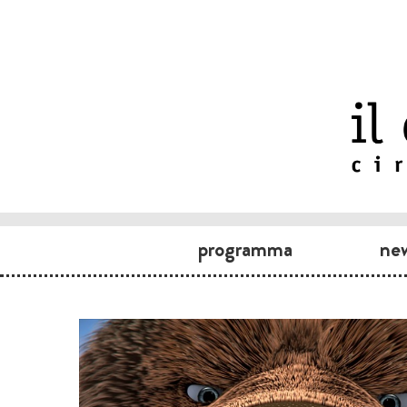
programma
ne