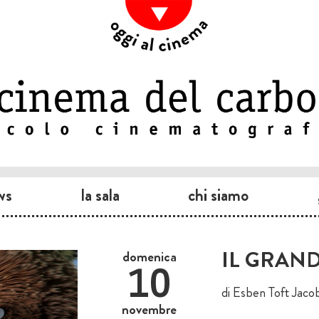
ws
la sala
chi siamo
IL GRAN
domenica
10
di Esben Toft Jaco
novembre