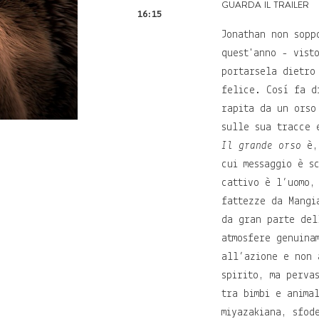
guarda il trailer
16:15
Jonathan non sopp
quest'anno - vist
portarsela dietro
felice. Così fa d
rapita da un orso
sulle sua tracce 
Il grande orso
è, 
cui messaggio è s
cattivo è l’uomo,
fattezze da Mangi
da gran parte del
atmosfere genuina
all’azione e non 
spirito, ma perva
tra bimbi e anima
miyazakiana, sfod