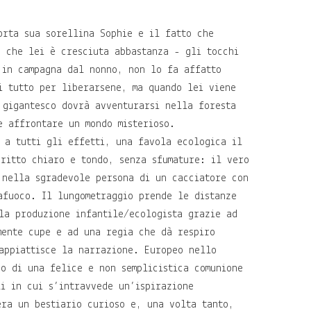
orta sua sorellina Sophie e il fatto che
o che lei è cresciuta abbastanza - gli tocchi
 in campagna dal nonno, non lo fa affatto
i tutto per liberarsene, ma quando lei viene
 gigantesco dovrà avventurarsi nella foresta
e affrontare un mondo misterioso.
a tutti gli effetti, una favola ecologica il
critto chiaro e tondo, senza sfumature: il vero
 nella sgradevole persona di un cacciatore con
afuoco. Il lungometraggio prende le distanze
la produzione infantile/ecologista grazie ad
mente cupe e ad una regia che dà respiro
appiattisce la narrazione. Europeo nello
so di una felice e non semplicistica comunione
li in cui s’intravvede un’ispirazione
era un bestiario curioso e, una volta tanto,