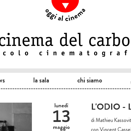
ws
la sala
chi siamo
L'ODIO -
lunedì
13
di Mathieu Kassovi
maggio
con Vincent Casse