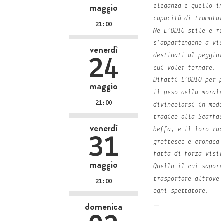
maggio
eleganza e quello i
capacità di tramuta
21:00
Ne L’ODIO stile e r
s’appartengono a vi
venerdì
destinati al peggio
24
cui voler tornare.
Difatti L’ODIO per 
maggio
il peso della moral
21:00
divincolarsi in mod
tragico alla Scarfa
venerdì
beffa, e il loro ra
31
grottesco e cronaca
fatta di forza visi
maggio
Quello il cui sapor
trasportare altrove
21:00
ogni spettatore.
domenica