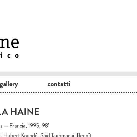
gallery
contatti
 LA HAINE
tz — Francia, 1995, 98'
l, Hubert Koundé, Saïd Taghmaoui, Benoît