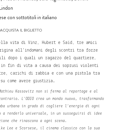
Lindon
se con sottotitoli in italiano
acquista il biglietto
ella vita di Vinz, Hubert e Saïd, tre amici
rigina all’indomani degli scontri tra forze
ili dopo i quali un ragazzo del quartiere,
 in fin di vita a causa dei soprusi violenti
tre, carichi di rabbia e con una pistola tra
 su come avere giustizia.
Mathieu Kassovitz non si ferma al reportage e al
contrario. L’ODIO crea un mondo nuovo, trasformando
aba urbana in grado di cogliere l’energia di ogni
o a renderlo universale, in un susseguirsi di idee
zione che rinascono a ogni scena.
ike Lee e Scorsese, il cinema classico con la sua