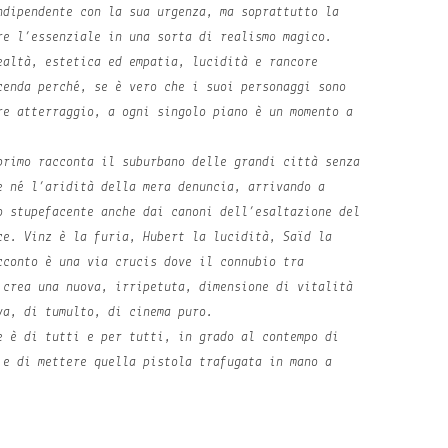
ndipendente con la sua urgenza, ma soprattutto la
re l’essenziale in una sorta di realismo magico.
ealtà, estetica ed empatia, lucidità e rancore
cenda perché, se è vero che i suoi personaggi sono
re atterraggio, a ogni singolo piano è un momento a
primo racconta il suburbano delle grandi città senza
e né l’aridità della mera denuncia, arrivando a
o stupefacente anche dai canoni dell’esaltazione del
ce. Vinz è la furia, Hubert la lucidità, Saïd la
cconto è una via crucis dove il connubio tra
 crea una nuova, irripetuta, dimensione di vitalità
va, di tumulto, di cinema puro.
e è di tutti e per tutti, in grado al contempo di
 e di mettere quella pistola trafugata in mano a