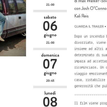
di Max Walker-Si
21:00
con Josh O’Connor
Kali Reis
sabato
06
guarda il trailer
•
giugno
Dopo un incendio 
divorziato, viene
21:00
insieme ad altri 
domenica
determinato di su
07
impara ad accetta
ricominciare. Un 
giugno
viaggio emozionan
casa, ristabilire
20:45
generosità che pu
lunedì
-----------------
08
Il film viene pro