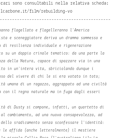
orari sono consultabili nella relativa scheda:
elcarbone.it/film/rebuilding-vo
---------------------------------------------
hanno flagellato e flagelleranno l'America
ista e sceneggiatore deriva un dramma sommesso e
o di resilienza individuale e rigenerazione
to su un doppio crinale tematico: da una parte la
nza della Natura, capace di spazzare via in una
ito in un'intera vita, sbriciolando dunque i
nso del vivere di chi le si era votato in toto;
ità umana di un ragazzo, aggrappato ad una civiltà
a con il regno naturale ma in fuga dagli esseri
ità di Dusty si compone, infatti, un quartetto di
 al cambiamento, ad una nuova consapevolezza, ad
 dello sradicamento senza sconfessare l'identità:
e le affida (anche letteralmente) il mestiere