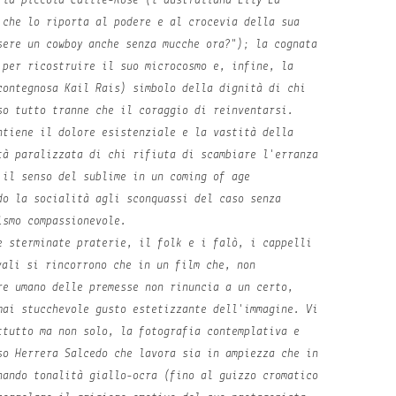
 la piccola Callie-Rose (l'australiana Lily La
 che lo riporta al podere e al crocevia della sua
sere un cowboy anche senza mucche ora?"); la cognata
 per ricostruire il suo microcosmo e, infine, la
contegnosa Kail Rais) simbolo della dignità di chi
so tutto tranne che il coraggio di reinventarsi.
ntiene il dolore esistenziale e la vastità della
tà paralizzata di chi rifiuta di scambiare l'erranza
 il senso del sublime in un
coming of age
do la socialità agli sconquassi del caso senza
ismo compassionevole.
e sterminate praterie, il folk e i falò, i cappelli
vali si rincorrono che in un film che, non
re umano delle premesse non rinuncia a un certo,
mai stucchevole gusto estetizzante dell'immagine. Vi
ttutto ma non solo, la fotografia contemplativa e
so Herrera Salcedo che lavora sia in ampiezza che in
nando tonalità giallo-ocra (fino al guizzo cromatico