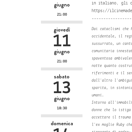
giugno
in italiano, gli 
https://ilcinemad
21:00
-----------------
giovedì
Dai cataclismi che 
11
occidentale, il reg
sussurrato, un cant
giugno
comunitaria innesta
spaventosa ambivale
21:00
notte quanto costru
riferimenti e il se
sabato
dall'altro l'ambigu
13
sparita, in sintoni
umani.
giugno
Intorno all'immobil
18:30
donne che lo istiga
accettare il trauma
domenica
l'ex moglie Ruby ch