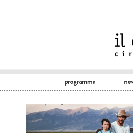
programma
ne