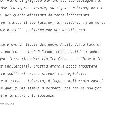
correlare il grigiore emotivo del suo protagonista.
America aspra e rurale, matrigna e materna, acre e
e, per quanto mitizzata da tanta letteratura
rva intatto il suo fascino, la residenza in un certo
ale a stelle e strisce che per brevità non
 la prova in levare del nuovo Angelo dalla faccia
ritannico: un Josh O'Connor che convalida a
modus
gentilezza ridondata tra
The Crown
e
La Chimera
(e
per
Challengers
). Smorfia amara e bocca impastata.
tra spalle ricurve e silenzi contemplativi.
re al mondo e infinita, dilagante malinconia come le
 e quei fiumi simili a serpenti che non si può far
 tra la paura e la speranza.
ymovies