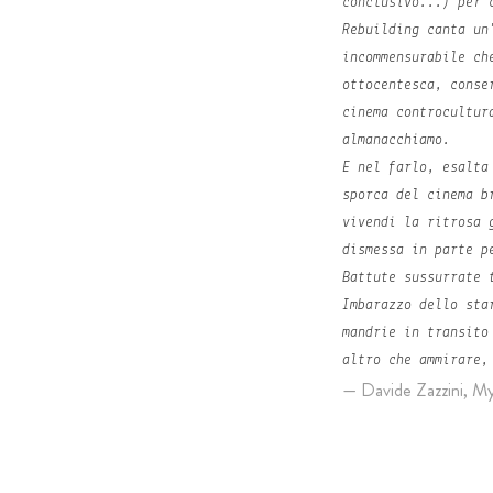
conclusivo...) per 
Rebuilding
canta un'
incommensurabile ch
ottocentesca, conse
cinema controcultur
almanacchiamo.
E nel farlo, esalta
sporca del cinema b
vivendi
la ritrosa 
dismessa in parte 
Battute sussurrate 
Imbarazzo dello sta
mandrie in transito
altro che ammirare,
Davide Zazzini, M