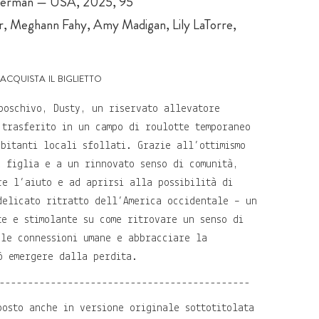
lverman — USA, 2025, 95'
, Meghann Fahy, Amy Madigan, Lily LaTorre,
acquista il biglietto
boschivo, Dusty, un riservato allevatore
 trasferito in un campo di roulotte temporaneo
abitanti locali sfollati. Grazie all’ottimismo
a figlia e a un rinnovato senso di comunità,
re l’aiuto e ad aprirsi alla possibilità di
delicato ritratto dell’America occidentale – un
te e stimolante su come ritrovare un senso di
 le connessioni umane e abbracciare la
ò emergere dalla perdita.
--------------------------------------------
posto anche in versione originale sottotitolata