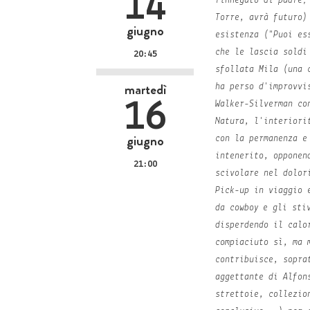
14
rinnegato di padre;
Torre, avrà futuro)
giugno
esistenza ("Puoi es
che le lascia soldi
20:45
sfollata Mila (una 
martedì
ha perso d'improvvi
16
Walker-Silverman co
Natura, l'interiori
giugno
con la permanenza e
intenerito, opponen
21:00
scivolare nel dolor
Pick-up in viaggio 
da cowboy e gli sti
disperdendo il calo
compiaciuto sì, ma 
contribuisce, sopra
aggettante di Alfon
strettoie, collezio