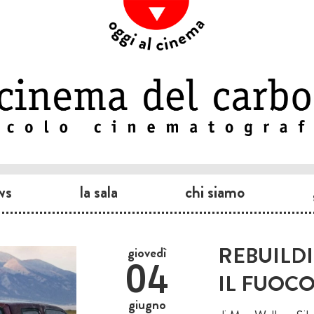
ws
la sala
chi siamo
REBUILDI
giovedì
04
IL FUOC
giugno