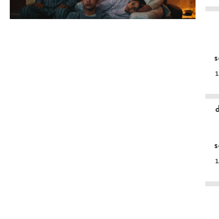
s
1
s
1