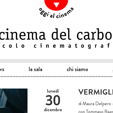
ws
la sala
chi siamo
VERMIGL
lunedì
30
di Maura Delpero — 
dicembre
con Tommaso Ragno