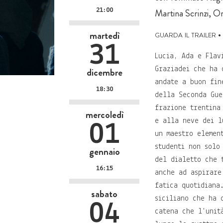
21:00
Martina Scrinzi, Or
guarda il trailer
•
martedì
31
Lucia, Ada e Flav
dicembre
Graziadei che ha 
andate a buon fin
18:30
della Seconda Gue
frazione trentina
mercoledì
e alla neve dei l
01
un maestro elemen
studenti non solo
gennaio
del dialetto che 
16:15
anche ad aspirare
fatica quotidiana
sabato
siciliano che ha 
04
catena che l'unit