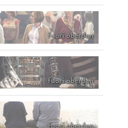
fuori oberdan
fuori oberdan
fuori oberdan