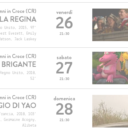
nni in Croce (CR)
venerdì
LA REGINA
26
o Unito, 2015, 97'
ert Everett, Emily
21:30
Watson, Jack Laskey
nni in Croce (CR)
sabato
O BRIGANTE
27
Regno Unito, 2018,
52'
21:30
nni in Croce (CR)
domenica
GIO DI YAO
28
Francia, 2018, 103'
a, Germaine Acogny,
21:30
Alibeta