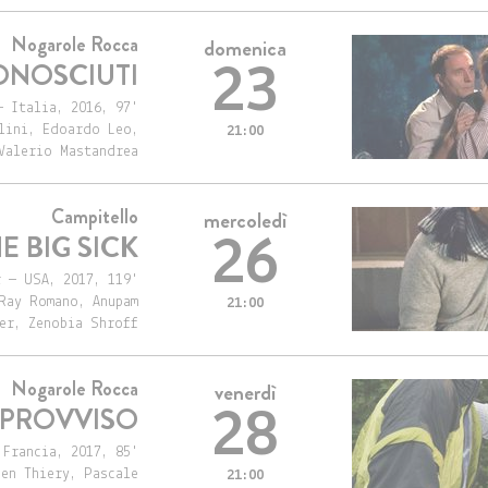
Nogarole Rocca
domenica
ONOSCIUTI
23
 Italia, 2016, 97'
lini, Edoardo Leo,
21:00
Valerio Mastandrea
Campitello
mercoledì
E BIG SICK
26
 — USA, 2017, 119'
Ray Romano, Anupam
21:00
er, Zenobia Shroff
Nogarole Rocca
venerdì
IMPROVVISO
28
 Francia, 2017, 85'
ien Thiery, Pascale
21:00