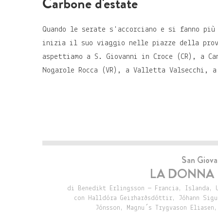
Carbone d'estate
Quando le serate s'accorciano e si fanno più
inizia il suo viaggio nelle piazze della pro
aspettiamo a S. Giovanni in Croce (CR), a C
Nogarole Rocca (VR), a Valletta Valsecchi, a
San Giova
LA DONNA 
di Benedikt Erlingsson — Francia, Islanda, 
con Halldóra Geirharðsdóttir, Jóhann Sigu
Jónsson, Magnu´s Trygvason Eliasen,