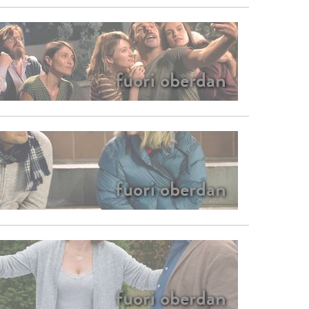
fuori oberdan
fuori oberdan
fuori oberdan