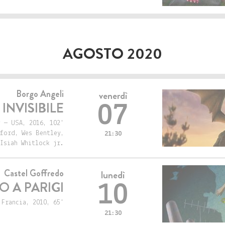
AGOSTO 2020
Borgo Angeli
venerdì
INVISIBILE
07
 — USA, 2016, 102'
ford, Wes Bentley,
21:30
Isiah Whitlock jr.
Castel Goffredo
lunedì
O A PARIGI
10
 Francia, 2010, 65'
21:30