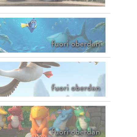
fuori oberdan
fuori oberdan
fuori oberdan