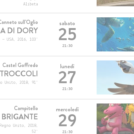
Alibeta
Canneto sull'Oglio
sabato
A DI DORY
25
 — USA, 2016, 103'
21:30
Castel Goffredo
lunedì
ATROCCOLI
27
o Unito, 2018, 91'
21:30
Campitello
mercoledì
O BRIGANTE
29
Regno Unito, 2018,
52'
21:30