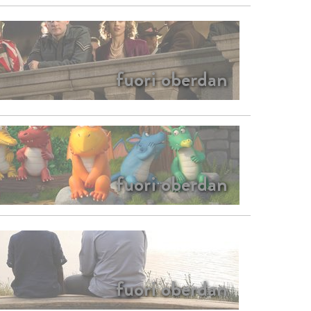
fuori oberdan
fuori oberdan
fuori oberdan