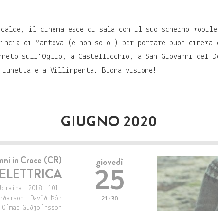
 calde, il cinema esce di sala con il suo schermo mobile
vincia di Mantova (e non solo!) per portare buon cinema
anneto sull'Oglio, a Castellucchio, a San Giovanni del 
 Lunetta e a Villimpenta. Buona visione!
GIUGNO 2020
nni in Croce (CR)
giovedì
ELETTRICA
25
Ucraina, 2018, 101'
rðarson, Davíð Þór
21:30
 O´mar Guðjo´nsson