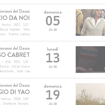
iovanni del Dosso
domenica
IO DA NOI
05
 Unito, 2017, 111'
David Hayman, John
21:30
ons, Joanna Lumley
iovanni del Dosso
lunedì
O CABRET
13
 — USA, 2011, 125'
field, Chloë Grace
21:30
Winstone, Jude Law
iovanni del Dosso
domenica
GIO DI YAO
19
Francia, 2018, 103'
a, Germaine Acogny,
21:30