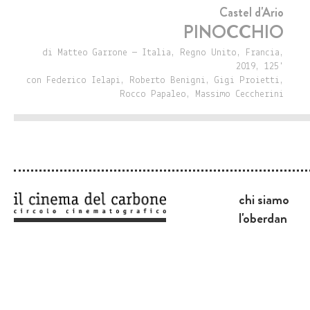
Castel d'Ario
PINOCCHIO
di Matteo Garrone — Italia, Regno Unito, Francia,
2019, 125'
con Federico Ielapi, Roberto Benigni, Gigi Proietti,
Rocco Papaleo, Massimo Ceccherini
chi siamo
l'oberdan