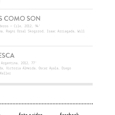
z
AS COMO SON
deros — Cile, 2012, 94'
ma, Ragni Orsal Skogsrod, Isaac Arriagada, Will
ESCA
 Argentina, 2012, 77'
da, Victoria Almeida, Oscar Ayala, Diego
Keller
a
foto e video
facebook