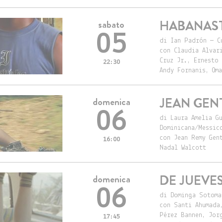
HABANAS
sabato
05
di Ian Padrón — C
con Claudia Alvar
Cruz Jr., Ernesto
22:30
Andy Fornanis, Om
JEAN GENT
domenica
06
di Laura Amelia G
Dominicana/Messic
con Jean Remy Gen
16:00
Nadal Walcott
DE JUEVE
domenica
06
di Dominga Sotoma
con Santi Ahumada
Pérez Bannen, Jor
17:45