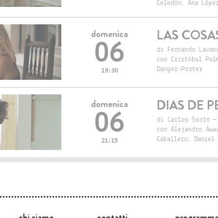
Celedón, Ana Lópe
LAS COS
domenica
06
di Fernando Lavan
con Cristóbal Pal
Danger-Porter
19:30
DIAS DE P
domenica
06
di Carlos Sorín —
con Alejandro Awa
Caballero, Daniel 
21:15
chi siamo
contatti
programm