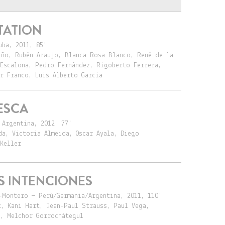
TATION
uba, 2011, 85'
iño, Rubén Araujo, Blanca Rosa Blanco, René de la
 Escalona, Pedro Fernández, Rigoberto Ferrera,
ar Franco, Luis Alberto Garcia
ESCA
 Argentina, 2012, 77'
da, Victoria Almeida, Oscar Ayala, Diego
Keller
S INTENCIONES
-Montero — Perù/Germania/Argentina, 2011, 110'
x, Kani Hart, Jean-Paul Strauss, Paul Vega,
o, Melchor Gorrochátegul