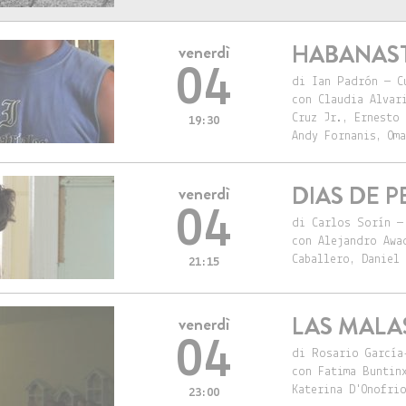
HABANAS
venerdì
04
di Ian Padrón — C
con Claudia Alvar
Cruz Jr., Ernesto
19:30
Andy Fornanis, Om
DIAS DE P
venerdì
04
di Carlos Sorín —
con Alejandro Awa
Caballero, Daniel 
21:15
LAS MALA
venerdì
04
di Rosario García
con Fatima Buntin
Katerina D'Onofri
23:00