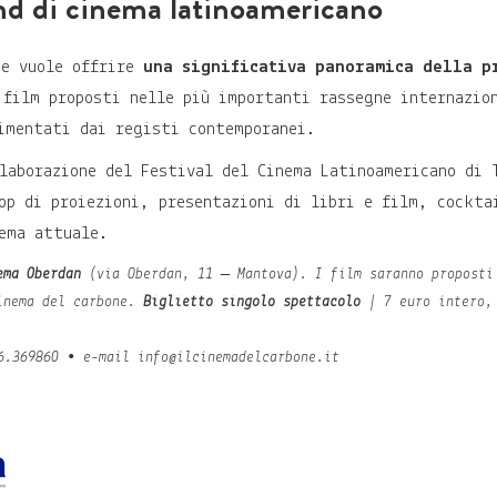
d di cinema latinoamericano
ne vuole offrire
una significativa panoramica della p
film proposti nelle più importanti rassegne internazion
imentati dai registi contemporanei.
laborazione del Festival del Cinema Latinoamericano di 
op di proiezioni, presentazioni di libri e film, cockta
ema attuale.
ema Oberdan
(via Oberdan, 11 – Mantova). I film saranno propost
inema del carbone.
Biglietto singolo spettacolo
| 7 euro intero, 
6.369860 • e-mail info@ilcinemadelcarbone.it