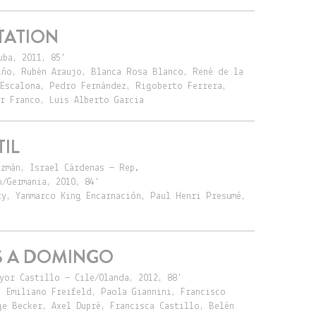
TATION
uba, 2011, 85'
iño, Rubén Araujo, Blanca Rosa Blanco, René de la
 Escalona, Pedro Fernández, Rigoberto Ferrera,
ar Franco, Luis Alberto Garcia
IL
uzmán, Israel Cárdenas — Rep.
o/Germania, 2010, 84'
ty, Yanmarco King Encarnación, Paul Henri Presumé,
S A DOMINGO
yor Castillo — Cile/Olanda, 2012, 88'
, Emiliano Freifeld, Paola Giannini, Francisco
ge Becker, Axel Dupré, Francisca Castillo, Belén