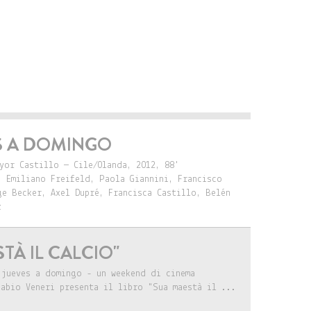
S A DOMINGO
yor Castillo — Cile/Olanda, 2012, 88'
, Emiliano Freifeld, Paola Giannini, Francisco
ge Becker, Axel Dupré, Francisca Castillo, Belén
z
TÀ IL CALCIO"
 jueves a domingo - un weekend di cinema
Fabio Veneri presenta il libro "Sua maestà il ...