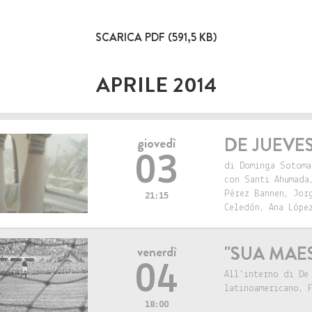
SCARICA PDF (591,5 KB)
APRILE 2014
DE JUEVE
giovedì
03
di Dominga Sotoma
con Santi Ahumada
Pérez Bannen, Jor
21:15
Celedón, Ana Lópe
"SUA MAES
venerdì
04
All'interno di De
latinoamericano, 
18:00