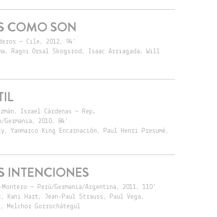
AS COMO SON
deros — Cile, 2012, 94'
ma, Ragni Orsal Skogsrod, Isaac Arriagada, Will
IL
uzmán, Israel Cárdenas — Rep.
o/Germania, 2010, 84'
ty, Yanmarco King Encarnación, Paul Henri Presumé,
S INTENCIONES
-Montero — Perù/Germania/Argentina, 2011, 110'
x, Kani Hart, Jean-Paul Strauss, Paul Vega,
o, Melchor Gorrochátegul