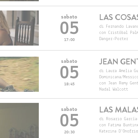
LAS COS
sabato
05
di Fernando Lavan
con Cristóbal Pal
Danger-Porter
17:00
JEAN GENT
sabato
05
di Laura Amelia G
Dominicana/Messic
con Jean Remy Gen
18:45
Nadal Walcott
LAS MALA
sabato
05
di Rosario García
con Fatima Buntin
Katerina D'Onofri
20:30