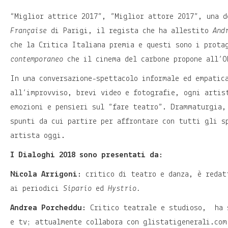
“Miglior attrice 2017”, ”Miglior attore 2017”, una d
Française
di Parigi, il regista che ha allestito
And
che la Critica Italiana premia e questi sono i prota
contemporaneo
che il cinema del carbone propone all’O
In una conversazione-spettacolo informale ed empatic
all’improvviso, brevi video e fotografie, ogni artis
emozioni e pensieri sul “fare teatro”. Drammaturgia,
spunti da cui partire per affrontare con tutti gli s
artista oggi.
I Dialoghi 2018 sono presentati da:
Nicola Arrigoni:
critico di teatro e danza, è reda
ai periodici
Sipario
ed
Hystrio.
Andrea Porcheddu:
Critico teatrale e studioso, ha 
e tv; attualmente collabora con
glistatigenerali.com